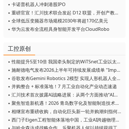
▪ 卡诺普机器人冲刺港股IPO
▪ 重磅官宣！汇川技术联合发起 D12 联盟，开创产教融合新范式
▪ 全球低压变频器市场规模2030年将超170亿美元
▪ 华为云发布全流程具身智能开发平台CloudRobo
工控原创
▪ 性能提升5至10倍 我国牵头制定的WiTSnet工业以太网国际标准正式发布
▪ 施耐德电气发布2026上半年可持续发展成绩单 "Impact 2030"路线图开局稳健
▪ 谷歌发布Gemini Robotics 2模型 实现人形机器人全身智能控制突破
▪ 并购整合 + 标准落地！7 月工业自动化产业动态速递
▪ 汇川技术首次披露AI战略进展：从两个方面推动“AI业务化”落地
▪ 聚焦智造新机遇！2026 青岛数字化及智能制造技术论坛圆满落幕
▪ 相继宣布重磅收购，自动化巨头新一轮并购潮剑指何方？
▪ 西门子Eigen工程智能体落地中国，工业AI跨越物理世界“确定性”拐点
▪ 与哈金森达成战略合作，乐聚机器人何以持续获得工业巨头青睐？