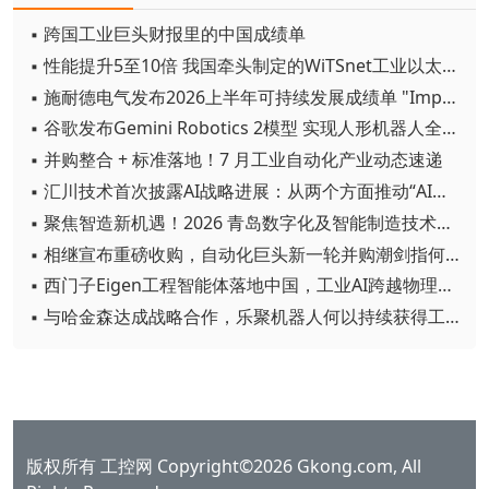
▪ 跨国工业巨头财报里的中国成绩单
▪ 性能提升5至10倍 我国牵头制定的WiTSnet工业以太网国际标准正式发布
▪ 施耐德电气发布2026上半年可持续发展成绩单 "Impact 2030"路线图开局稳健
▪ 谷歌发布Gemini Robotics 2模型 实现人形机器人全身智能控制突破
▪ 并购整合 + 标准落地！7 月工业自动化产业动态速递
▪ 汇川技术首次披露AI战略进展：从两个方面推动“AI业务化”落地
▪ 聚焦智造新机遇！2026 青岛数字化及智能制造技术论坛圆满落幕
▪ 相继宣布重磅收购，自动化巨头新一轮并购潮剑指何方？
▪ 西门子Eigen工程智能体落地中国，工业AI跨越物理世界“确定性”拐点
▪ 与哈金森达成战略合作，乐聚机器人何以持续获得工业巨头青睐？
版权所有 工控网 Copyright©2026 Gkong.com, All