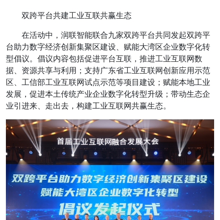
双跨平台共建工业互联共赢生态
在活动中，润联智能联合九家双跨平台共同发起双跨平
台助力数字经济创新集聚区建设、赋能大湾区企业数字化转
型倡议。倡议内容包括促进平台互联，推进工业互联网数
据、资源共享与利用；支持广东省工业互联网创新应用示范
区、工信部工业互联网试点示范等项目建设；赋能本地工业
发展，促进本土传统产业企业数字化转型升级；带动生态企
业引进来、走出去，构建工业互联网共赢生态。