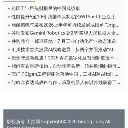
▪ 跨国工业巨头财报里的中国成绩单
▪ 性能提升5至10倍 我国牵头制定的WiTSnet工业以太网国际标准正式发布
▪ 施耐德电气发布2026上半年可持续发展成绩单 "Impact 2030"路线图开局稳健
▪ 谷歌发布Gemini Robotics 2模型 实现人形机器人全身智能控制突破
▪ 并购整合 + 标准落地！7 月工业自动化产业动态速递
▪ 汇川技术首次披露AI战略进展：从两个方面推动“AI业务化”落地
▪ 聚焦智造新机遇！2026 青岛数字化及智能制造技术论坛圆满落幕
▪ 相继宣布重磅收购，自动化巨头新一轮并购潮剑指何方？
▪ 西门子Eigen工程智能体落地中国，工业AI跨越物理世界“确定性”拐点
▪ 与哈金森达成战略合作，乐聚机器人何以持续获得工业巨头青睐？
版权所有 工控网 Copyright©2026 Gkong.com, All