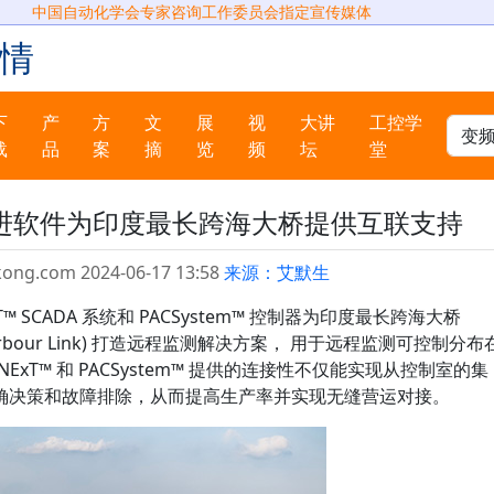
中国自动化学会专家咨询工作委员会指定宣传媒体
情
下
产
方
文
展
视
大讲
工控学
载
品
案
摘
览
频
坛
堂
进软件为印度最长跨海大桥提供互联支持
kong.com 2024-06-17 13:58
来源：艾默生
ExT™ SCADA 系统和 PACSystem™ 控制器为印度最长跨海大桥
 Trans Harbour Link) 打造远程监测解决方案， 用于远程监测可控制分布
NExT™ 和 PACSystem™ 提供的连接性不仅能实现从控制室的集
确决策和故障排除，从而提高生产率并实现无缝营运对接。