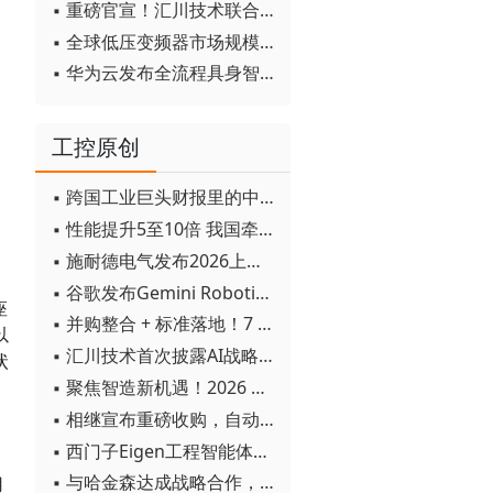
▪ 重磅官宣！汇川技术联合发起 D12 联盟，开创产教融合新范式
▪ 全球低压变频器市场规模2030年将超170亿美元
▪ 华为云发布全流程具身智能开发平台CloudRobo
工控原创
▪ 跨国工业巨头财报里的中国成绩单
▪ 性能提升5至10倍 我国牵头制定的WiTSnet工业以太网国际标准正式发布
▪ 施耐德电气发布2026上半年可持续发展成绩单 "Impact 2030"路线图开局稳健
▪ 谷歌发布Gemini Robotics 2模型 实现人形机器人全身智能控制突破
座
▪ 并购整合 + 标准落地！7 月工业自动化产业动态速递
以
▪ 汇川技术首次披露AI战略进展：从两个方面推动“AI业务化”落地
状
▪ 聚焦智造新机遇！2026 青岛数字化及智能制造技术论坛圆满落幕
▪ 相继宣布重磅收购，自动化巨头新一轮并购潮剑指何方？
▪ 西门子Eigen工程智能体落地中国，工业AI跨越物理世界“确定性”拐点
▪ 与哈金森达成战略合作，乐聚机器人何以持续获得工业巨头青睐？
用