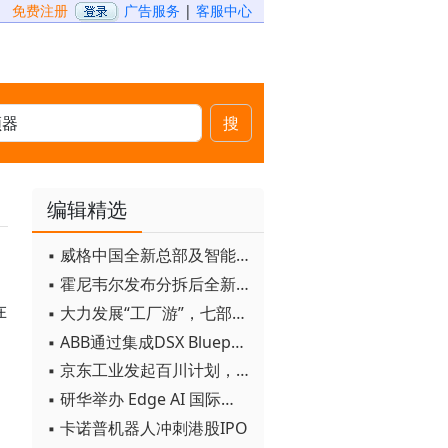
免费注册
广告服务
|
客服中心
搜
编辑精选
▪ 威格中国全新总部及智能工厂启用
▪ 霍尼韦尔发布分拆后全新品牌：霍尼韦尔科技与霍尼韦尔航空航天
在
▪ 大力发展“工厂游”，七部门联合发文！
▪ ABB通过集成DSX Blueprint AI基础设施，扩大与英伟达的合作
▪ 京东工业发起百川计划， 构建工业大模型新生态
▪ 研华举办 Edge AI 国际论坛
▪ 卡诺普机器人冲刺港股IPO