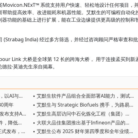
ovicon.NExT™ 系统支持用户快速、轻松地设计任何项目，
而帮助提高效率、改进能耗和机器性能。艾默生的可编程自动化
逻辑控制器功能的基础上进行扩展，能在工业边缘提供更高级的控制和
trabag India) 经过多方筛选，并经过咨询顾问严格审查和批
Trans Harbour Link 大桥是全球第 12 长的跨海大桥， 用于连接孟买到新
纳伦德拉·莫迪先生亲自揭幕。
▪ 艾默生举办2026无界自动化峰会，以AI与本土创新驱动自主智造
▪ 艾默生软件产品组合全面部署AI能力，测试效率提升高达50%
30周年
▪ 艾默生与 Strategic Biofuels 携手，为路易斯安那州提供可再生碳中和电力
▪ 艾默生在NI Connect年度大会上发布支持AI的测试自动化平台
▪ 艾默生高层访问中石化炼化工程（集团）股份有限公司，共绘全球项目合作新蓝图
▪ 艾默生利用经济高效的自动化硬件，降低模块化测试平台使用门槛
▪ 大联大品佳集团推出基于Infineon产品的电机控制器方案
▪ 艾默生 AMS Trex 2 设备通讯器正式发布，助力技术人员高效运维
▪ 艾默生公布 2025 财年第四季度和全年业绩，并对 2026 财年做出初步展望