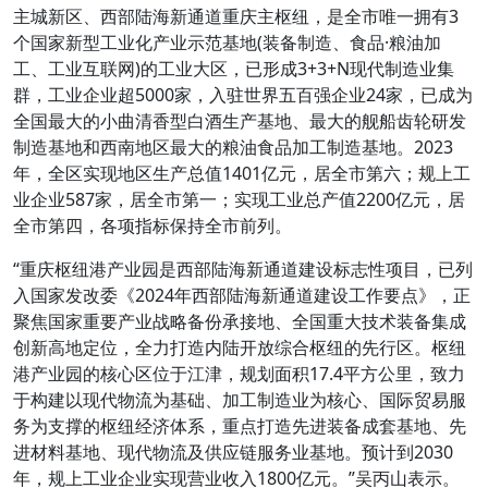
主城新区、西部陆海新通道重庆主枢纽，是全市唯一拥有3
个国家新型工业化产业示范基地(装备制造、食品·粮油加
工、工业互联网)的工业大区，已形成3+3+N现代制造业集
群，工业企业超5000家，入驻世界五百强企业24家，已成为
全国最大的小曲清香型白酒生产基地、最大的舰船齿轮研发
制造基地和西南地区最大的粮油食品加工制造基地。2023
年，全区实现地区生产总值1401亿元，居全市第六；规上工
业企业587家，居全市第一；实现工业总产值2200亿元，居
全市第四，各项指标保持全市前列。
“重庆枢纽港产业园是西部陆海新通道建设标志性项目，已列
入国家发改委《2024年西部陆海新通道建设工作要点》，正
聚焦国家重要产业战略备份承接地、全国重大技术装备集成
创新高地定位，全力打造内陆开放综合枢纽的先行区。枢纽
港产业园的核心区位于江津，规划面积17.4平方公里，致力
于构建以现代物流为基础、加工制造业为核心、国际贸易服
务为支撑的枢纽经济体系，重点打造先进装备成套基地、先
进材料基地、现代物流及供应链服务业基地。预计到2030
年，规上工业企业实现营业收入1800亿元。”吴丙山表示。