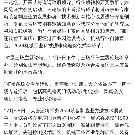
主论坛。开幕式将邀请政府领导、行业领袖和嘉宾致辞，共
同见证大会的启动。主论坛的主旨报告环节将邀请权威专家
就装备制造业的发展趋势、技术创新等核心议题进行深度剖
析。专题报告环节则将邀请知名企业代表分享他们的研究成
果和实践经验，为与会者提供丰富的实战指导和启示。同时
还设置了重庆市枢纽港产业园建设需求、机械行业自律宣
言、2024机械工业科技进步奖颁奖仪式等环节。
“3”是三场主题论坛。12月3日下午，三场平行主题论坛将举
办，分别聚焦智能创新、绿色低碳以及融合发展这三大装备
制造业的热点话题。
“N”是多场次专题活动。贯穿整个会期，大会将举办三、四十
场专题活动，包括高规格闭门活动/沙龙/边会、圆桌会议、
项目对接会、专业化论坛等。
12月3-5日，大会还将举办2024装备制造业先进技术展览
会。展览会将在重庆国际博览中心举行，展览会规模11500
平方米，分别设置了国之重器展区、智能创新展区、绿色低
碳展区、先进检测技术展区、机械工业产业集群展区、装备