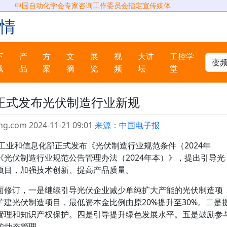
中国自动化学会专家咨询工作委员会指定宣传媒体
情
下
产
方
文
展
视
大讲
工控学
载
品
案
摘
览
频
坛
堂
正式发布光伏制造行业新规
ng.com 2024-11-21 09:01
来源：中国电子报
，工业和信息化部正式发布《光伏制造行业规范条件（2024年
光伏制造行业规范公告管理办法（2024年本）》，提出引导光
项目，加强技术创新、提高产品质量。
面修订，一是继续引导光伏企业减少单纯扩大产能的光伏制造项
建光伏制造项目，最低资本金比例由原20%提升至30%。二是
管理和知识产权保护。四是引导提升绿色发展水平。五是鼓励参
的动态管理。