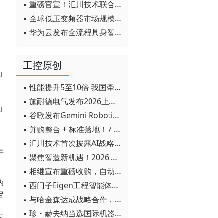
▪ 重磅官宣！汇川技术联合发起 D12 联盟，开创产教融合新范式
▪ 全球低压变频器市场规模2030年将超170亿美元
、
▪ 华为云发布全流程具身智能开发平台CloudRobo
工控原创
的
▪ 性能提升5至10倍 我国牵头制定的WiTSnet工业以太网国际标准正式发布
▪ 施耐德电气发布2026上半年可持续发展成绩单 "Impact 2030"路线图开局稳健
的
▪ 谷歌发布Gemini Robotics 2模型 实现人形机器人全身智能控制突破
▪ 并购整合 + 标准落地！7 月工业自动化产业动态速递
率
▪ 汇川技术首次披露AI战略进展：从两个方面推动“AI业务化”落地
年
▪ 聚焦智造新机遇！2026 青岛数字化及智能制造技术论坛圆满落幕
▪ 相继宣布重磅收购，自动化巨头新一轮并购潮剑指何方？
的
▪ 西门子Eigen工程智能体落地中国，工业AI跨越物理世界“确定性”拐点
定
▪ 与哈金森达成战略合作，乐聚机器人何以持续获得工业巨头青睐？
企
▪ 珍・赫夫纳当选国际机器人联合会新任主席
不