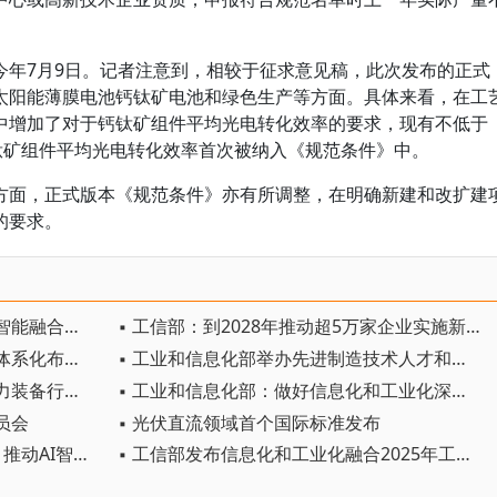
今年7月9日。记者注意到，相较于征求意见稿，此次发布的正式
太阳能薄膜电池钙钛矿电池和绿色生产等方面。具体来看，在工
中增加了对于钙钛矿组件平均光电转化效率的要求，现有不低于
是钙钛矿组件平均光电转化效率首次被纳入《规范条件》中。
方面，正式版本《规范条件》亦有所调整，在明确新建和改扩建
的要求。
▪ 工信部印发《工业互联网和人工智能融合赋能行动方案》
▪ 工信部：到2028年推动超5万家企业实施新型工业网络改造升级
▪ 工信部部署加快制造业中试平台体系化布局和高水平建设
▪ 工业和信息化部举办先进制造技术人才和先进基础工艺人才轮训班
▪ 工信部等三部门联合发文推动电力装备行业稳增长 提出2025—2026年主要目标和8项举措
▪ 工业和信息化部：做好信息化和工业化深度融合这篇大文章
员会
▪ 光伏直流领域首个国际标准发布
▪ 工信部部署“人工智能+制造”行动 推动AI智能体深度赋能产业核心环节
▪ 工信部发布信息化和工业化融合2025年工作要点，含五方面17项内容