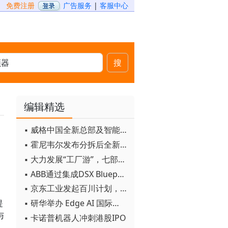
免费注册
广告服务
|
客服中心
搜
编辑精选
▪ 威格中国全新总部及智能工厂启用
▪ 霍尼韦尔发布分拆后全新品牌：霍尼韦尔科技与霍尼韦尔航空航天
▪ 大力发展“工厂游”，七部门联合发文！
▪ ABB通过集成DSX Blueprint AI基础设施，扩大与英伟达的合作
▪ 京东工业发起百川计划， 构建工业大模型新生态
▪ 研华举办 Edge AI 国际论坛
提
与
▪ 卡诺普机器人冲刺港股IPO