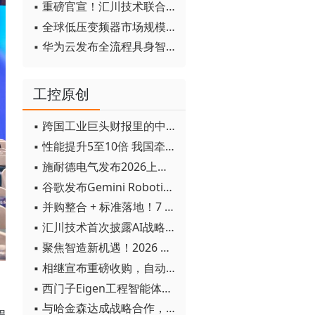
▪ 重磅官宣！汇川技术联合发起 D12 联盟，开创产教融合新范式
▪ 全球低压变频器市场规模2030年将超170亿美元
▪ 华为云发布全流程具身智能开发平台CloudRobo
工控原创
▪ 跨国工业巨头财报里的中国成绩单
▪ 性能提升5至10倍 我国牵头制定的WiTSnet工业以太网国际标准正式发布
▪ 施耐德电气发布2026上半年可持续发展成绩单 "Impact 2030"路线图开局稳健
▪ 谷歌发布Gemini Robotics 2模型 实现人形机器人全身智能控制突破
▪ 并购整合 + 标准落地！7 月工业自动化产业动态速递
▪ 汇川技术首次披露AI战略进展：从两个方面推动“AI业务化”落地
▪ 聚焦智造新机遇！2026 青岛数字化及智能制造技术论坛圆满落幕
▪ 相继宣布重磅收购，自动化巨头新一轮并购潮剑指何方？
▪ 西门子Eigen工程智能体落地中国，工业AI跨越物理世界“确定性”拐点
▪ 与哈金森达成战略合作，乐聚机器人何以持续获得工业巨头青睐？
程