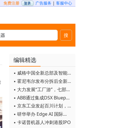
免费注册
广告服务
|
客服中心
搜
编辑精选
▪ 威格中国全新总部及智能工厂启用
▪ 霍尼韦尔发布分拆后全新品牌：霍尼韦尔科技与霍尼韦尔航空航天
量
▪ 大力发展“工厂游”，七部门联合发文！
▪ ABB通过集成DSX Blueprint AI基础设施，扩大与英伟达的合作
▪ 京东工业发起百川计划， 构建工业大模型新生态
▪ 研华举办 Edge AI 国际论坛
▪ 卡诺普机器人冲刺港股IPO