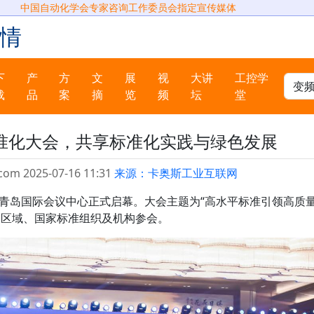
中国自动化学会专家咨询工作委员会指定宣传媒体
情
下
产
方
文
展
视
大讲
工控学
载
品
案
摘
览
频
坛
堂
准化大会，共享标准化实践与绿色发展
com 2025-07-16 11:31
来源：卡奥斯工业互联网
会在青岛国际会议中心正式启幕。大会主题为“高水平标准引领高质
际、区域、国家标准组织及机构参会。