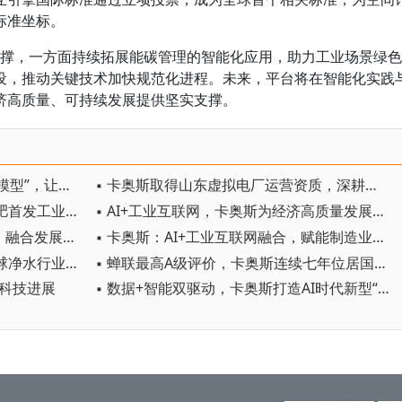
标准坐标。
核心支撑，一方面持续拓展能碳管理的智能化应用，助力工业场景绿色
设，推动关键技术加快规范化进程。未来，平台将在智能化实践
济高质量、可持续发展提供坚实支撑。
▪ 卡奥斯WAIC2026首展“工业世界模型”，让AI真正“走进车间”
▪ 卡奥斯取得山东虚拟电厂运营资质，深耕工业全场景用能优化
▪ 数智碳融合AI新范式，卡奥斯合肥首发工业智能体集群
▪ AI+工业互联网，卡奥斯为经济高质量发展注入科技动能
▪ 卡奥斯 AI+工业互联网落地加速，融合发展开新局
▪ 卡奥斯：AI+工业互联网融合，赋能制造业数智化转型
▪ AI创造用户价值！卡奥斯赋能全球净水行业首座“灯塔”
▪ 蝉联最高A级评价，卡奥斯连续七年位居国家级双跨平台首位
大科技进展
▪ 数据+智能双驱动，卡奥斯打造AI时代新型“工业大脑”