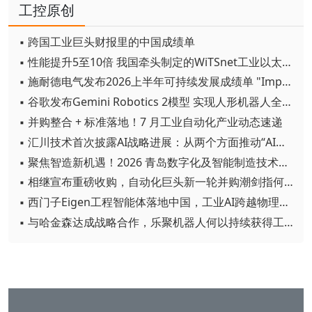
工控原创
▪ 跨国工业巨头财报里的中国成绩单
▪ 性能提升5至10倍 我国牵头制定的WiTSnet工业以太网国际标准正式发布
▪ 施耐德电气发布2026上半年可持续发展成绩单 "Impact 2030"路线图开局稳健
▪ 谷歌发布Gemini Robotics 2模型 实现人形机器人全身智能控制突破
▪ 并购整合 + 标准落地！7 月工业自动化产业动态速递
▪ 汇川技术首次披露AI战略进展：从两个方面推动“AI业务化”落地
▪ 聚焦智造新机遇！2026 青岛数字化及智能制造技术论坛圆满落幕
▪ 相继宣布重磅收购，自动化巨头新一轮并购潮剑指何方？
▪ 西门子Eigen工程智能体落地中国，工业AI跨越物理世界“确定性”拐点
▪ 与哈金森达成战略合作，乐聚机器人何以持续获得工业巨头青睐？