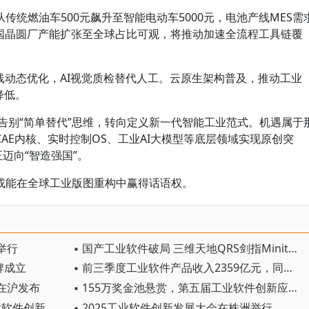
传统燃油车500元飙升至智能电动车5000元，电池产线MES需
中国晶圆厂产能扩张至全球占比可观，将推动加速全流程工具链覆
线动态优化，AI视觉质检替代人工。云原生架构普及，推动工业
降低。
底告别“简单替代”思维，转向定义新一代智能工业范式。机遇属于
AE内核、实时控制OS、工业AI大模型等底层领域实现原创突
迈向“智造强国”。
或能在全球工业版图重构中赢得话语权。
举行
▪ 国产工业软件破局 三维天地QRS剑指Minitab
牌成立
▪ 前三季度工业软件产品收入2359亿元，同比增长9.8%
在沪发布
▪ 155万奖金池悬赏，第五届工业软件创新应用大赛启动
▪ 共建工业软件创新生态，AI+工业软件创新发展大会在嘉定举行
▪ 2025工业软件创新发展大会在株洲举行