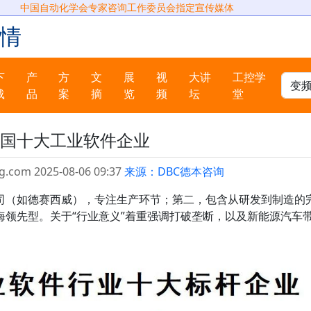
中国自动化学会专家咨询工作委员会指定宣传媒体
情
下
产
方
文
展
视
大讲
工控学
载
品
案
摘
览
频
坛
堂
国十大工业软件企业
g.com 2025-08-06 09:37
来源：DBC德本咨询
司（如德赛西威），专注生产环节；第二，包含从研发到制造的
海领先型。关于“行业意义”着重强调打破垄断，以及新能源汽车