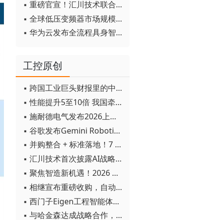
▪ 重磅官宣！汇川技术联合发起 D12 联盟，开创产教融合新范式
▪ 全球低压变频器市场规模2030年将超170亿美元
▪ 华为云发布全流程具身智能开发平台CloudRobo
工控原创
▪ 跨国工业巨头财报里的中国成绩单
▪ 性能提升5至10倍 我国牵头制定的WiTSnet工业以太网国际标准正式发布
▪ 施耐德电气发布2026上半年可持续发展成绩单 "Impact 2030"路线图开局稳健
▪ 谷歌发布Gemini Robotics 2模型 实现人形机器人全身智能控制突破
▪ 并购整合 + 标准落地！7 月工业自动化产业动态速递
▪ 汇川技术首次披露AI战略进展：从两个方面推动“AI业务化”落地
▪ 聚焦智造新机遇！2026 青岛数字化及智能制造技术论坛圆满落幕
▪ 相继宣布重磅收购，自动化巨头新一轮并购潮剑指何方？
▪ 西门子Eigen工程智能体落地中国，工业AI跨越物理世界“确定性”拐点
▪ 与哈金森达成战略合作，乐聚机器人何以持续获得工业巨头青睐？