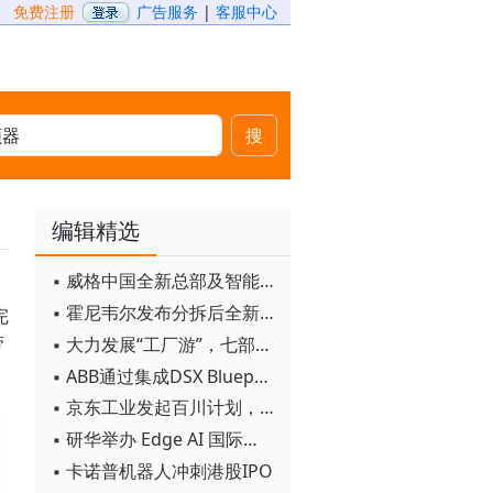
免费注册
广告服务
|
客服中心
搜
编辑精选
▪ 威格中国全新总部及智能工厂启用
▪ 霍尼韦尔发布分拆后全新品牌：霍尼韦尔科技与霍尼韦尔航空航天
完
带
▪ 大力发展“工厂游”，七部门联合发文！
▪ ABB通过集成DSX Blueprint AI基础设施，扩大与英伟达的合作
▪ 京东工业发起百川计划， 构建工业大模型新生态
▪ 研华举办 Edge AI 国际论坛
▪ 卡诺普机器人冲刺港股IPO