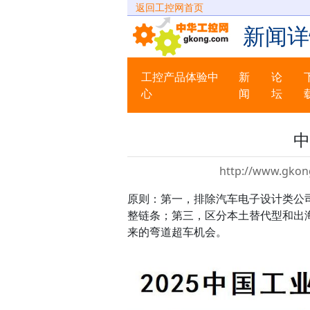
返回工控网首页
新闻详
工控产品体验中
新
论
心
闻
坛
中
http://www.gkon
原则：第一，排除汽车电子设计类公
整链条；第三，区分本土替代型和出
来的弯道超车机会。