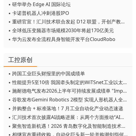
▪ 研华举办 Edge AI 国际论坛
▪ 卡诺普机器人冲刺港股IPO
▪ 重磅官宣！汇川技术联合发起 D12 联盟，开创产教融合新范式
▪ 全球低压变频器市场规模2030年将超170亿美元
▪ 华为云发布全流程具身智能开发平台CloudRobo
工控原创
▪ 跨国工业巨头财报里的中国成绩单
▪ 性能提升5至10倍 我国牵头制定的WiTSnet工业以太网国际标准正式发布
▪ 施耐德电气发布2026上半年可持续发展成绩单 "Impact 2030"路线图开局稳健
▪ 谷歌发布Gemini Robotics 2模型 实现人形机器人全身智能控制突破
▪ 并购整合 + 标准落地！7 月工业自动化产业动态速递
▪ 汇川技术首次披露AI战略进展：从两个方面推动“AI业务化”落地
▪ 聚焦智造新机遇！2026 青岛数字化及智能制造技术论坛圆满落幕
▪ 相继宣布重磅收购，自动化巨头新一轮并购潮剑指何方？