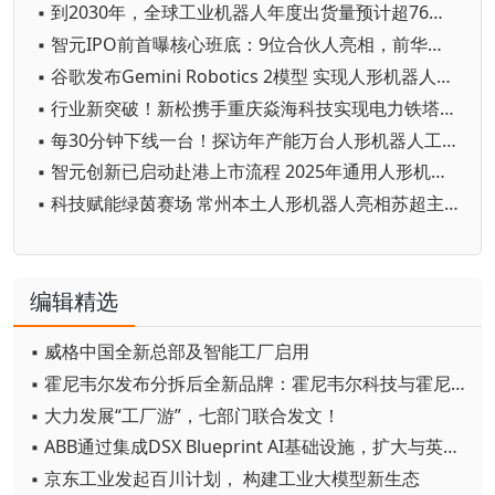
▪ 到2030年，全球工业机器人年度出货量预计超76万台
▪ 智元IPO前首曝核心班底：9位合伙人亮相，前华为谷歌腾讯高管集结
▪ 谷歌发布Gemini Robotics 2模型 实现人形机器人全身智能控制突破
▪ 行业新突破！新松携手重庆焱海科技实现电力铁塔塔脚等级焊缝智能焊接
▪ 每30分钟下线一台！探访年产能万台人形机器人工厂
▪ 智元创新已启动赴港上市流程 2025年通用人形机器人出货量超5100台
▪ 科技赋能绿茵赛场 常州本土人形机器人亮相苏超主场
编辑精选
▪ 威格中国全新总部及智能工厂启用
▪ 霍尼韦尔发布分拆后全新品牌：霍尼韦尔科技与霍尼韦尔航空航天
▪ 大力发展“工厂游”，七部门联合发文！
▪ ABB通过集成DSX Blueprint AI基础设施，扩大与英伟达的合作
▪ 京东工业发起百川计划， 构建工业大模型新生态