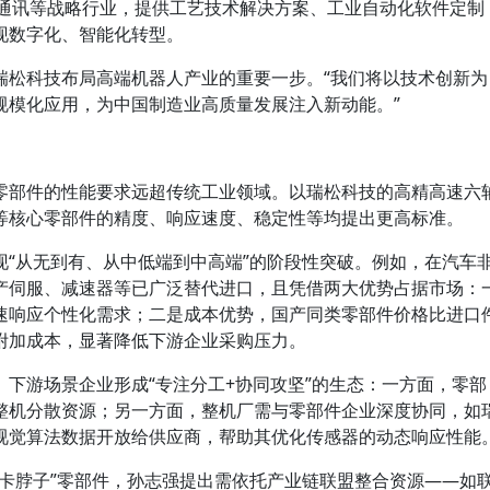
光通讯等战略行业，提供工艺技术解决方案、工业自动化软件定制
现数字化、智能化转型。
瑞松科技布局高端机器人产业的重要一步。“我们将以技术创新为
规模化应用，为中国制造业高质量发展注入新动能。”
零部件的性能要求远超传统工业领域。以瑞松科技的高精高速六
等核心零部件的精度、响应速度、稳定性等均提出更高标准。
现“从无到有、从中低端到中高端”的阶段性突破。例如，在汽车
产伺服、减速器等已广泛替代进口，且凭借两大优势占据市场：
速响应个性化需求；二是成本优势，国产同类零部件价格比进口
附加成本，显著降低下游企业采购压力。
下游场景企业形成“专注分工+协同攻坚”的生态：一方面，零部
整机分散资源；另一方面，整机厂需与零部件企业深度协同，如
视觉算法数据开放给供应商，帮助其优化传感器的动态响应性能
“卡脖子”零部件，孙志强提出需依托产业链联盟整合资源——如