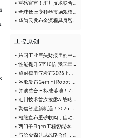
▪ 重磅官宣！汇川技术联合发起 D12 联盟，开创产教融合新范式
着
▪ 全球低压变频器市场规模2030年将超170亿美元
▪ 华为云发布全流程具身智能开发平台CloudRobo
实
工控原创
▪ 跨国工业巨头财报里的中国成绩单
▪ 性能提升5至10倍 我国牵头制定的WiTSnet工业以太网国际标准正式发布
▪ 施耐德电气发布2026上半年可持续发展成绩单 "Impact 2030"路线图开局稳健
术
▪ 谷歌发布Gemini Robotics 2模型 实现人形机器人全身智能控制突破
▪ 并购整合 + 标准落地！7 月工业自动化产业动态速递
▪ 汇川技术首次披露AI战略进展：从两个方面推动“AI业务化”落地
▪ 聚焦智造新机遇！2026 青岛数字化及智能制造技术论坛圆满落幕
▪ 相继宣布重磅收购，自动化巨头新一轮并购潮剑指何方？
▪ 西门子Eigen工程智能体落地中国，工业AI跨越物理世界“确定性”拐点
▪ 与哈金森达成战略合作，乐聚机器人何以持续获得工业巨头青睐？