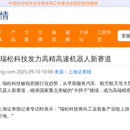
中国自动化学会专家咨询工作委员会指定宣传媒体
情
下
产
方
文
展
视
大讲
工控学
载
品
案
摘
览
频
坛
堂
域 瑞松科技发力高精高速机器人新赛道
ng.com 2025-09-10 10:06
来源：上海证券报
，瑞松科技敏锐把握行业趋势，从早期服务汽车、航空航天等大
机器人新赛道，瞄准国家重点突破的“卡脖子”领域，成为高端精
上海证券报记者专访时表示：“瑞松科技将向工业装备产业链上游
地。”