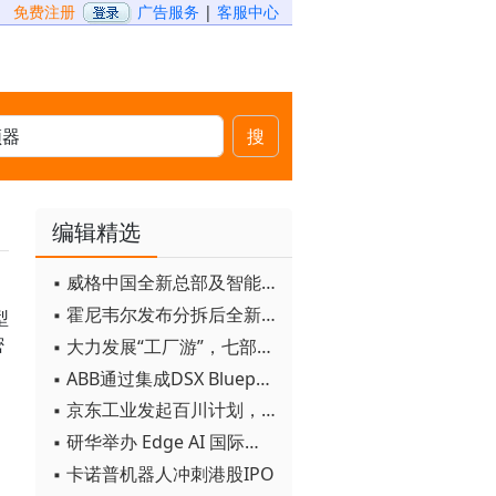
免费注册
广告服务
|
客服中心
搜
编辑精选
▪ 威格中国全新总部及智能工厂启用
▪ 霍尼韦尔发布分拆后全新品牌：霍尼韦尔科技与霍尼韦尔航空航天
型
密
▪ 大力发展“工厂游”，七部门联合发文！
▪ ABB通过集成DSX Blueprint AI基础设施，扩大与英伟达的合作
▪ 京东工业发起百川计划， 构建工业大模型新生态
▪ 研华举办 Edge AI 国际论坛
▪ 卡诺普机器人冲刺港股IPO