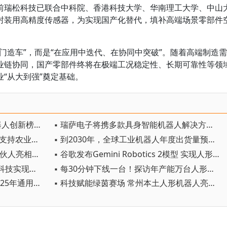
前瑞松科技已联合中科院、香港科技大学、华南理工大学、中山
封装用高精度传感器，为实现国产化替代，填补高端场景零部件
门造车”，而是“在应用中迭代、在协同中突破”。随着高端制造需
业链协同，国产零部件终将在极端工况稳定性、长期可靠性等领
“从大到强”奠定基础。
▪ 中国独占6席！全球十大人形机器人创新榜出炉
▪ 瑞萨电子将携多款具身智能机器人解决方案， 首次亮相2026中国具身智能机器人产业大会
▪ 英国斥资2000万英镑自动化基金支持农业机器人发展
▪ 到2030年，全球工业机器人年度出货量预计超76万台
▪ 智元IPO前首曝核心班底：9位合伙人亮相，前华为谷歌腾讯高管集结
▪ 谷歌发布Gemini Robotics 2模型 实现人形机器人全身智能控制突破
▪ 行业新突破！新松携手重庆焱海科技实现电力铁塔塔脚等级焊缝智能焊接
▪ 每30分钟下线一台！探访年产能万台人形机器人工厂
▪ 智元创新已启动赴港上市流程 2025年通用人形机器人出货量超5100台
▪ 科技赋能绿茵赛场 常州本土人形机器人亮相苏超主场