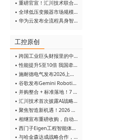
▪ 重磅官宣！汇川技术联合发起 D12 联盟，开创产教融合新范式
▪ 全球低压变频器市场规模2030年将超170亿美元
▪ 华为云发布全流程具身智能开发平台CloudRobo
工控原创
▪ 跨国工业巨头财报里的中国成绩单
▪ 性能提升5至10倍 我国牵头制定的WiTSnet工业以太网国际标准正式发布
▪ 施耐德电气发布2026上半年可持续发展成绩单 "Impact 2030"路线图开局稳健
▪ 谷歌发布Gemini Robotics 2模型 实现人形机器人全身智能控制突破
▪ 并购整合 + 标准落地！7 月工业自动化产业动态速递
▪ 汇川技术首次披露AI战略进展：从两个方面推动“AI业务化”落地
▪ 聚焦智造新机遇！2026 青岛数字化及智能制造技术论坛圆满落幕
▪ 相继宣布重磅收购，自动化巨头新一轮并购潮剑指何方？
▪ 西门子Eigen工程智能体落地中国，工业AI跨越物理世界“确定性”拐点
▪ 与哈金森达成战略合作，乐聚机器人何以持续获得工业巨头青睐？