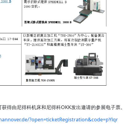
得由尼得科机床和尼得科OKK发出邀请的参展电子票。
annover.de/?open=ticketRegistration&code=pYlqr