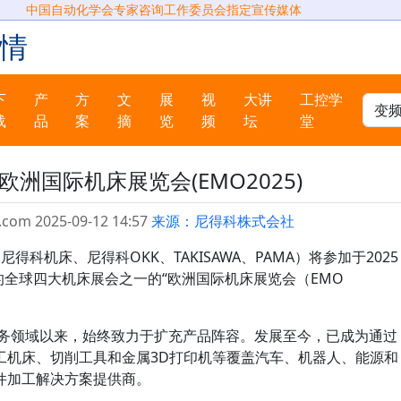
中国自动化学会专家咨询工作委员会指定宣传媒体
情
下
产
方
文
展
视
大讲
工控学
载
品
案
摘
览
频
坛
堂
洲国际机床展览会(EMO2025)
.com 2025-09-12 14:57
来源：尼得科株式会社
机床、尼得科OKK、TAKISAWA、PAMA）将参加于2025
办的全球四大机床展会之一的“欧洲国际机床展览会（EMO
务领域以来，始终致力于扩充产品阵容。发展至今，已成为通过
工机床、切削工具和金属3D打印机等覆盖汽车、机器人、能源和
件加工解决方案提供商。