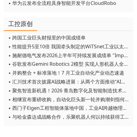
▪ 华为云发布全流程具身智能开发平台CloudRobo
工控原创
▪ 跨国工业巨头财报里的中国成绩单
▪ 性能提升5至10倍 我国牵头制定的WiTSnet工业以太网国际标准正式发布
▪ 施耐德电气发布2026上半年可持续发展成绩单 "Impact 2030"路线图开局稳健
▪ 谷歌发布Gemini Robotics 2模型 实现人形机器人全身智能控制突破
▪ 并购整合 + 标准落地！7 月工业自动化产业动态速递
▪ 汇川技术首次披露AI战略进展：从两个方面推动“AI业务化”落地
▪ 聚焦智造新机遇！2026 青岛数字化及智能制造技术论坛圆满落幕
▪ 相继宣布重磅收购，自动化巨头新一轮并购潮剑指何方？
▪ 西门子Eigen工程智能体落地中国，工业AI跨越物理世界“确定性”拐点
▪ 与哈金森达成战略合作，乐聚机器人何以持续获得工业巨头青睐？