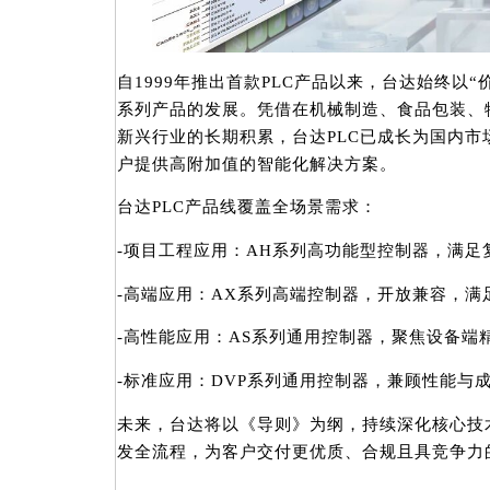
自1999年推出首款PLC产品以来，台达始终以“
系列产品的发展。凭借在机械制造、食品包装、
新兴行业的长期积累，台达PLC已成长为国内市
户提供高附加值的智能化解决方案。
台达PLC产品线覆盖全场景需求：
-项目工程应用：AH系列高功能型控制器，满足
-高端应用：AX系列高端控制器，开放兼容，满
-高性能应用：AS系列通用控制器，聚焦设备端
-标准应用：DVP系列通用控制器，兼顾性能与
未来，台达将以《导则》为纲，持续深化核心技
发全流程，为客户交付更优质、合规且具竞争力