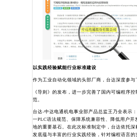
以实践经验赋能行业标准建设
作为工业自动化领域的头部厂商，台达深度参与
《导则》的发布，进一步完善了国内可编程序控
范。
台达-中达电通机电事业部产品总监王乃全表示
一PLC语法规范、保障系统兼容性、降低用户开
地的重要基石。在此次标准制定中，台达依托深
发底蕴与丰富的行业实践经验，针对编程语言的