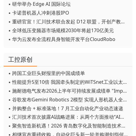
▪ 研华举办 Edge AI 国际论坛
▪ 卡诺普机器人冲刺港股IPO
▪ 重磅官宣！汇川技术联合发起 D12 联盟，开创产教融合新范式
▪ 全球低压变频器市场规模2030年将超170亿美元
▪ 华为云发布全流程具身智能开发平台CloudRobo
工控原创
▪ 跨国工业巨头财报里的中国成绩单
▪ 性能提升5至10倍 我国牵头制定的WiTSnet工业以太网国际标准正式发布
▪ 施耐德电气发布2026上半年可持续发展成绩单 "Impact 2030"路线图开局稳健
▪ 谷歌发布Gemini Robotics 2模型 实现人形机器人全身智能控制突破
▪ 并购整合 + 标准落地！7 月工业自动化产业动态速递
▪ 汇川技术首次披露AI战略进展：从两个方面推动“AI业务化”落地
▪ 聚焦智造新机遇！2026 青岛数字化及智能制造技术论坛圆满落幕
▪ 相继宣布重磅收购，自动化巨头新一轮并购潮剑指何方？