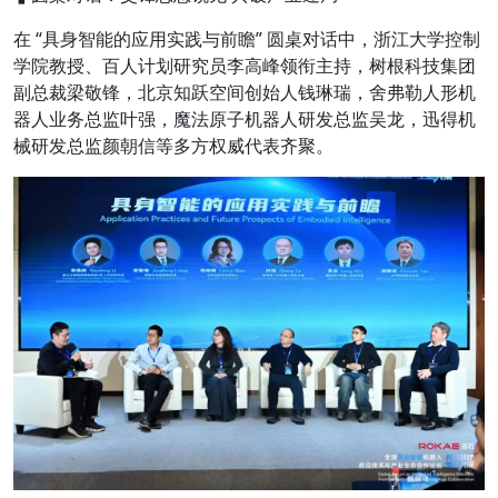
在
“具身智能的应用实践与前瞻”
圆桌对话中，
浙江大学控制
学院教授、百人计划研究员李高峰
领衔主持，
树根科技集团
副总裁梁敬锋，北京知跃空间创始人钱琳瑞，舍弗勒人形机
器人业务总监叶强，魔法原子机器人研发总监吴龙，迅得机
械研发总监颜朝信
等多方权威代表齐聚。