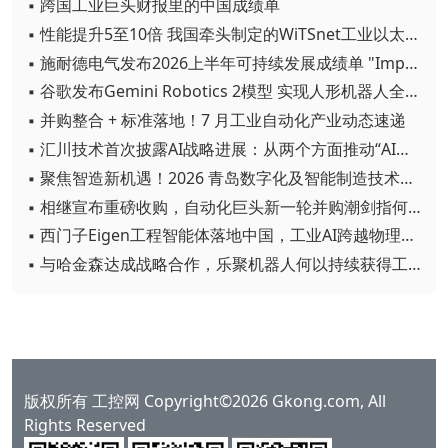
▪ 跨国工业巨头财报里的中国成绩单
▪ 性能提升5至10倍 我国牵头制定的WiTSnet工业以太网国际标准正式发布
▪ 施耐德电气发布2026上半年可持续发展成绩单 "Impact 2030"路线图开局稳健
▪ 谷歌发布Gemini Robotics 2模型 实现人形机器人全身智能控制突破
▪ 并购整合 + 标准落地！7 月工业自动化产业动态速递
▪ 汇川技术首次披露AI战略进展：从两个方面推动“AI业务化”落地
▪ 聚焦智造新机遇！2026 青岛数字化及智能制造技术论坛圆满落幕
▪ 相继宣布重磅收购，自动化巨头新一轮并购潮剑指何方？
▪ 西门子Eigen工程智能体落地中国，工业AI跨越物理世界“确定性”拐点
▪ 与哈金森达成战略合作，乐聚机器人何以持续获得工业巨头青睐？
版权所有 工控网 Copyright©2026 Gkong.com, All
Rights Reserved