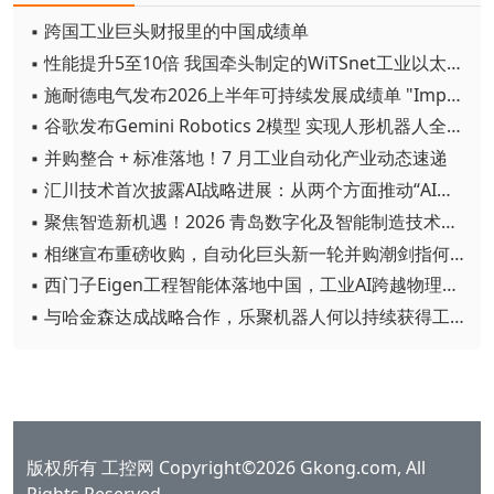
▪ 跨国工业巨头财报里的中国成绩单
▪ 性能提升5至10倍 我国牵头制定的WiTSnet工业以太网国际标准正式发布
▪ 施耐德电气发布2026上半年可持续发展成绩单 "Impact 2030"路线图开局稳健
▪ 谷歌发布Gemini Robotics 2模型 实现人形机器人全身智能控制突破
▪ 并购整合 + 标准落地！7 月工业自动化产业动态速递
▪ 汇川技术首次披露AI战略进展：从两个方面推动“AI业务化”落地
▪ 聚焦智造新机遇！2026 青岛数字化及智能制造技术论坛圆满落幕
▪ 相继宣布重磅收购，自动化巨头新一轮并购潮剑指何方？
▪ 西门子Eigen工程智能体落地中国，工业AI跨越物理世界“确定性”拐点
▪ 与哈金森达成战略合作，乐聚机器人何以持续获得工业巨头青睐？
版权所有 工控网 Copyright©2026 Gkong.com, All
Rights Reserved