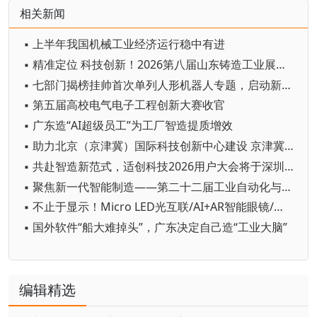
相关新闻
▪ 上半年我国机械工业经济运行稳中有进
▪ 精准定位 科技创新！2026第八届山东铸造工业展览会在青岛开幕
▪ 七部门揭榜挂帅首次单列人形机器人专题，启动新一轮国家级技术攻坚
▪ 第五届高校电气电子工程创新大赛收官
▪ 广东造“AI超级员工”为工厂智造提质增效
▪ 助力北京（京津冀）国际科技创新中心建设 京津冀成立机器人产业链联盟
▪ 共赴智造新范式，适创科技2026用户大会将于深圳启幕
▪ 聚焦新一代智能制造——第二十二届工业自动化与标准化研讨会在京举办
▪ 不止于显示！Micro LED光互联/AI+AR智能眼镜/玻璃基板TGV等全新赛道集中亮相，创新动能尽在2026深圳国际全触与显示展
▪ 国外软件“船大难掉头”，广东决定自己造“工业大脑”
编辑精选