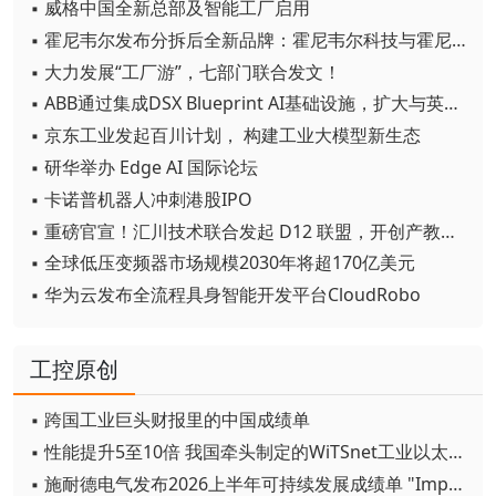
▪ 威格中国全新总部及智能工厂启用
▪ 霍尼韦尔发布分拆后全新品牌：霍尼韦尔科技与霍尼韦尔航空航天
▪ 大力发展“工厂游”，七部门联合发文！
▪ ABB通过集成DSX Blueprint AI基础设施，扩大与英伟达的合作
▪ 京东工业发起百川计划， 构建工业大模型新生态
▪ 研华举办 Edge AI 国际论坛
▪ 卡诺普机器人冲刺港股IPO
▪ 重磅官宣！汇川技术联合发起 D12 联盟，开创产教融合新范式
▪ 全球低压变频器市场规模2030年将超170亿美元
▪ 华为云发布全流程具身智能开发平台CloudRobo
工控原创
▪ 跨国工业巨头财报里的中国成绩单
▪ 性能提升5至10倍 我国牵头制定的WiTSnet工业以太网国际标准正式发布
▪ 施耐德电气发布2026上半年可持续发展成绩单 "Impact 2030"路线图开局稳健