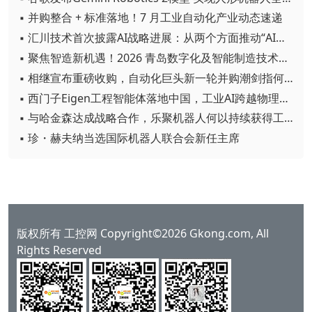
▪ 并购整合 + 标准落地！7 月工业自动化产业动态速递
▪ 汇川技术首次披露AI战略进展：从两个方面推动“AI业务化”落地
▪ 聚焦智造新机遇！2026 青岛数字化及智能制造技术论坛圆满落幕
▪ 相继宣布重磅收购，自动化巨头新一轮并购潮剑指何方？
▪ 西门子Eigen工程智能体落地中国，工业AI跨越物理世界“确定性”拐点
▪ 与哈金森达成战略合作，乐聚机器人何以持续获得工业巨头青睐？
▪ 珍・赫夫纳当选国际机器人联合会新任主席
版权所有 工控网 Copyright©2026 Gkong.com, All
Rights Reserved