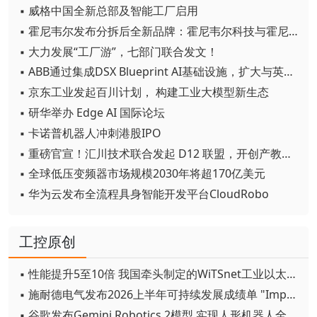
▪ 威格中国全新总部及智能工厂启用
▪ 霍尼韦尔发布分拆后全新品牌：霍尼韦尔科技与霍尼韦尔航空航天
▪ 大力发展“工厂游”，七部门联合发文！
▪ ABB通过集成DSX Blueprint AI基础设施，扩大与英伟达的合作
▪ 京东工业发起百川计划， 构建工业大模型新生态
▪ 研华举办 Edge AI 国际论坛
▪ 卡诺普机器人冲刺港股IPO
▪ 重磅官宣！汇川技术联合发起 D12 联盟，开创产教融合新范式
▪ 全球低压变频器市场规模2030年将超170亿美元
▪ 华为云发布全流程具身智能开发平台CloudRobo
工控原创
▪ 性能提升5至10倍 我国牵头制定的WiTSnet工业以太网国际标准正式发布
▪ 施耐德电气发布2026上半年可持续发展成绩单 "Impact 2030"路线图开局稳健
▪ 谷歌发布Gemini Robotics 2模型 实现人形机器人全身智能控制突破