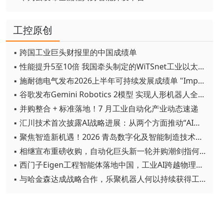
工控原创
▪ 跨国工业巨头财报里的中国成绩单
▪ 性能提升5至10倍 我国牵头制定的WiTSnet工业以太网国际标准正式发布
▪ 施耐德电气发布2026上半年可持续发展成绩单 "Impact 2030"路线图开局稳健
▪ 谷歌发布Gemini Robotics 2模型 实现人形机器人全身智能控制突破
▪ 并购整合 + 标准落地！7 月工业自动化产业动态速递
▪ 汇川技术首次披露AI战略进展：从两个方面推动“AI业务化”落地
▪ 聚焦智造新机遇！2026 青岛数字化及智能制造技术论坛圆满落幕
▪ 相继宣布重磅收购，自动化巨头新一轮并购潮剑指何方？
▪ 西门子Eigen工程智能体落地中国，工业AI跨越物理世界“确定性”拐点
▪ 与哈金森达成战略合作，乐聚机器人何以持续获得工业巨头青睐？