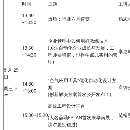
时间
主题
主讲
13:30
热场：行业六月速览
杨志
~13:50
企业管理中如何用好教练技术
13:50
(关注自动化企业成长与发展，工
李达
~14:30
程师要增值，也得学点儿实用的管
理)
6 月 29
日
“空气应用工具”优化自动化设计方
14:30
案
唐铁
周三下
~15:00
(创新解决方案首次公开发布！)
午
高效工程设计平台
15:00~15:20
范靖
(大名鼎鼎EPLAN首次来华南展，
演讲更别错过)