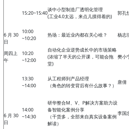
谈中小型制造厂透明化管理
15:20~15:40
郭孔
(工业4.0太远，来点儿摸得着的)
10:00
6 月 30
热场：最近业内都在关心啥？
杨志
~10:20
日
自动化企业逆势成长中的市场策略
周四上
10:20
(浓缩了半天的公开课，可能会拖
樊小
午
~12:00
堂)
13:30
从工程师到产品经理
唐倩
~14:00
（角色的转变背后有什么故事？）
研华整合M、V、P解决方案助力设
14:00
备智能化案例分享
李国
6 月 30
~14:30
（干货多，全部来自真实设备案例
日
解读）