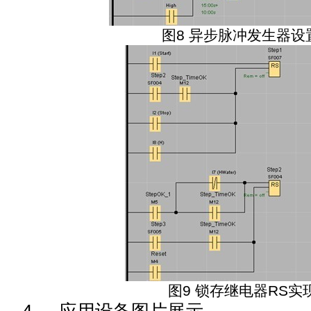
图
8
异步脉冲发生器设
图
9
锁存继电器
RS
实