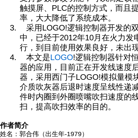
触摸屏、PLC的控制方式，而且
率，大大降低了系统成本。
3.
采用LOGO!逻辑控制器开发的
中，已经于2012年10月在火力
行，到目前使用效果良好，未出
4.
本文是
LOGO
!逻辑控制器针对
器的应用，目前正在开发线速度
器，采用西门子LOGO!模拟量
介质吹灰器后退时速度呈线性递
件时内圈到外圈喷嘴吹扫速度的
扫，提高吹扫效率的目的。
作者简介
姓名：郭合伟（出生年-1979）