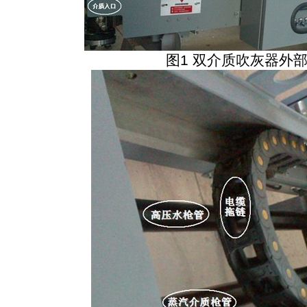
图1 双介质吹灰器
外