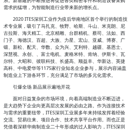
系。新基建的不断推进将促进各类精密零件和制造设备采购
需求的猛增，为智能制造行业带来新的增长点。
2020 ITES深圳工业作为疫后华南地区首个举行的制造技
术专业展，吸引了马扎克、牧野、哈斯、斗山、米克朗、尼
古拉斯、海天精工、北京精雕、台群精机、蔡司、法如、西
门子、海德汉、百超、大族、力星、宏山、亚威、博赛、广
锻、新松、配天、华数、众为兴、艾利特、越疆、基恩士、
深慧视、永创、、富士电机、麦格米特、肯纳、伊斯卡、瓦
尔特、大昭和、彼联科技、长盛高、顺益丰、华新达、英捷
高科、中电爱华等1175家行业知名企业参与，展示内容涵盖
制造业上下游各环节，充分满足了市场的多元化需求。
引爆全场 新品展示遍地开花
面对日益复杂的市场环境，向着高端制造业不断迈进，
是大趋势下企业向更高层次发展的必由之路。作为连接技术
与需求的重要纽带，ITES深圳工业展多年来持续发挥着经验
交流、贸易往来、项目合作、技术共享平台作用。而也正是
凭借着深耕华南制造业二十年形成的过人影响力，ITES深圳