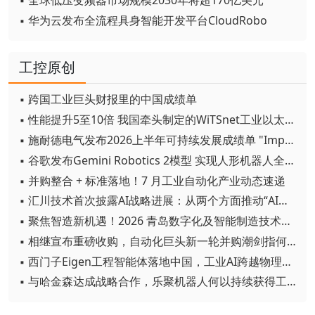
▪ 华为云发布全流程具身智能开发平台CloudRobo
工控原创
▪ 跨国工业巨头财报里的中国成绩单
▪ 性能提升5至10倍 我国牵头制定的WiTSnet工业以太网国际标准正式发布
▪ 施耐德电气发布2026上半年可持续发展成绩单 "Impact 2030"路线图开局稳健
▪ 谷歌发布Gemini Robotics 2模型 实现人形机器人全身智能控制突破
▪ 并购整合 + 标准落地！7 月工业自动化产业动态速递
▪ 汇川技术首次披露AI战略进展：从两个方面推动“AI业务化”落地
▪ 聚焦智造新机遇！2026 青岛数字化及智能制造技术论坛圆满落幕
▪ 相继宣布重磅收购，自动化巨头新一轮并购潮剑指何方？
▪ 西门子Eigen工程智能体落地中国，工业AI跨越物理世界“确定性”拐点
▪ 与哈金森达成战略合作，乐聚机器人何以持续获得工业巨头青睐？