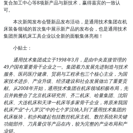
复合加工中心等8项新产品与新技术，赢得嘉宾的一致认
可。
本次新闻发布会暨新品发布活动，是通用技术集团在机
床装备领域的首次集中展示新产品的发布会，也是通用技术
集团所属机床工具企业以全新的面貌集体亮相！
小贴士：
通用技术集团成立于1998年3月，是由中央直接管理的
49户国有重要骨干企业之一。集团着力发展先进制造与技术
服务、医药医疗健康、贸易与工程承包三个核心主业，为国
家技术进步、产业升级、经济建设和社会发展做出了重要贡
献。从2008年开始，通用技术集团在机床领域积极布局，先
后并购整合了北京机床研究所、齐二机床、哈量集团、沈阳
机床、大连机床和天津一机床等多家骨干企业，将原来我国
机床产业“十八罗汉”中的七个罗汉纳入到了通用技术集团的
机床板块，初步构建起包括数控机床主机、数控系统和关键
功能部件、刀具量仪等产品在内，较为完整的产业布局和产
业链。