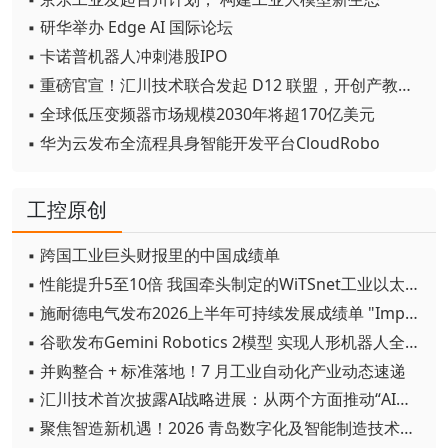
▪ 研华举办 Edge AI 国际论坛
▪ 卡诺普机器人冲刺港股IPO
▪ 重磅官宣！汇川技术联合发起 D12 联盟，开创产教融合新范式
▪ 全球低压变频器市场规模2030年将超170亿美元
▪ 华为云发布全流程具身智能开发平台CloudRobo
工控原创
▪ 跨国工业巨头财报里的中国成绩单
▪ 性能提升5至10倍 我国牵头制定的WiTSnet工业以太网国际标准正式发布
▪ 施耐德电气发布2026上半年可持续发展成绩单 "Impact 2030"路线图开局稳健
▪ 谷歌发布Gemini Robotics 2模型 实现人形机器人全身智能控制突破
▪ 并购整合 + 标准落地！7 月工业自动化产业动态速递
▪ 汇川技术首次披露AI战略进展：从两个方面推动“AI业务化”落地
▪ 聚焦智造新机遇！2026 青岛数字化及智能制造技术论坛圆满落幕