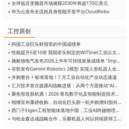
▪ 全球低压变频器市场规模2030年将超170亿美元
▪ 华为云发布全流程具身智能开发平台CloudRobo
工控原创
▪ 跨国工业巨头财报里的中国成绩单
▪ 性能提升5至10倍 我国牵头制定的WiTSnet工业以太网国际标准正式发布
▪ 施耐德电气发布2026上半年可持续发展成绩单 "Impact 2030"路线图开局稳健
▪ 谷歌发布Gemini Robotics 2模型 实现人形机器人全身智能控制突破
▪ 并购整合 + 标准落地！7 月工业自动化产业动态速递
▪ 汇川技术首次披露AI战略进展：从两个方面推动“AI业务化”落地
▪ 聚焦智造新机遇！2026 青岛数字化及智能制造技术论坛圆满落幕
▪ 相继宣布重磅收购，自动化巨头新一轮并购潮剑指何方？
▪ 西门子Eigen工程智能体落地中国，工业AI跨越物理世界“确定性”拐点
▪ 与哈金森达成战略合作，乐聚机器人何以持续获得工业巨头青睐？