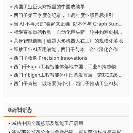
▪ 跨国工业巨头财报里的中国成绩单
▪ 西门子第三季度创纪录，上调年度业绩目标指引
▪ 当 AI 不再只是“看起来正确” 以本体与 Graph Studio 筑牢可信底座，推动制造业 AI 从试验走向规模化
▪ 相继宣布重磅收购，自动化巨头新一轮并购潮剑指何方？
▪ 具身智能前瞻｜破题人形机器人在工厂的规模化落地
▪ 释放工业AI应用潜能，西门子与本土企业深化合作
▪ 西门子收购 Precision Innovations
▪ 西门子Eigen工程智能体落地中国，工业AI跨越物理世界“确定性”拐点
▪ 西门子Eigen工程智能体中国首发首展，荣获2026 WAIC SAIL之星奖
▪ 西门子肖松：以场景为牵引，西门子推动工业AI从单点实效迈向生产力跃迁
编辑精选
▪ 威格中国全新总部及智能工厂启用
▪ 霍尼韦尔发布分拆后全新品牌：霍尼韦尔科技与霍尼韦尔航空航天