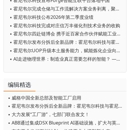
▪ 霍尼韦尔科技宣布Forge智能互联平台落地中国
▪ 霍尼韦尔完成仓储与工作流解决方案业务剥离，聚焦纯自动化战略
▪ 霍尼韦尔科技公布2026年第二季度业绩
▪ 霍尼韦尔科技完成对庄信万丰催化剂技术业务的收购
▪ 霍尼韦尔四赴链博会 携手近百家合作伙伴赋能工业自主化
▪ 霍尼韦尔发布分拆后全新品牌：霍尼韦尔科技与霍尼韦尔航空航天
▪ 霍尼韦尔UOP升级本土服务能力，赋能炼化企业向价值驱动转型
▪ AI走进物理世界：制造业真正需要怎样的智能？ ——霍尼韦尔余锋谈工业智能的本质、边界与实践
编辑精选
▪ 威格中国全新总部及智能工厂启用
▪ 霍尼韦尔发布分拆后全新品牌：霍尼韦尔科技与霍尼韦尔航空航天
▪ 大力发展“工厂游”，七部门联合发文！
▪ ABB通过集成DSX Blueprint AI基础设施，扩大与英伟达的合作