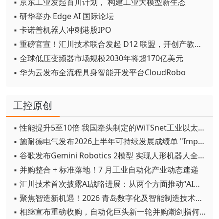
▪ 京东工业发起百川计划， 构建工业大模型新生态
▪ 研华举办 Edge AI 国际论坛
▪ 卡诺普机器人冲刺港股IPO
▪ 重磅官宣！汇川技术联合发起 D12 联盟，开创产教融合新范式
▪ 全球低压变频器市场规模2030年将超170亿美元
▪ 华为云发布全流程具身智能开发平台CloudRobo
工控原创
▪ 性能提升5至10倍 我国牵头制定的WiTSnet工业以太网国际标准正式发布
▪ 施耐德电气发布2026上半年可持续发展成绩单 "Impact 2030"路线图开局稳健
▪ 谷歌发布Gemini Robotics 2模型 实现人形机器人全身智能控制突破
▪ 并购整合 + 标准落地！7 月工业自动化产业动态速递
▪ 汇川技术首次披露AI战略进展：从两个方面推动“AI业务化”落地
▪ 聚焦智造新机遇！2026 青岛数字化及智能制造技术论坛圆满落幕
▪ 相继宣布重磅收购，自动化巨头新一轮并购潮剑指何方？