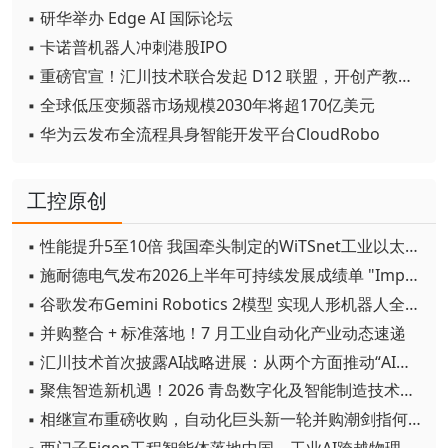
▪ 研华举办 Edge AI 国际论坛
▪ 卡诺普机器人冲刺港股IPO
▪ 重磅官宣！汇川技术联合发起 D12 联盟，开创产教融合新范式
▪ 全球低压变频器市场规模2030年将超170亿美元
▪ 华为云发布全流程具身智能开发平台CloudRobo
工控原创
▪ 性能提升5至10倍 我国牵头制定的WiTSnet工业以太网国际标准正式发布
▪ 施耐德电气发布2026上半年可持续发展成绩单 "Impact 2030"路线图开局稳健
▪ 谷歌发布Gemini Robotics 2模型 实现人形机器人全身智能控制突破
▪ 并购整合 + 标准落地！7 月工业自动化产业动态速递
▪ 汇川技术首次披露AI战略进展：从两个方面推动“AI业务化”落地
▪ 聚焦智造新机遇！2026 青岛数字化及智能制造技术论坛圆满落幕
▪ 相继宣布重磅收购，自动化巨头新一轮并购潮剑指何方？