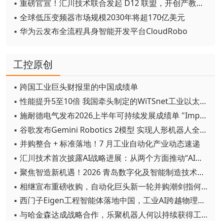
▪ 重磅官宣！汇川技术联合发起 D12 联盟，开创产教融合新范式
▪ 全球低压变频器市场规模2030年将超170亿美元
▪ 华为云发布全流程具身智能开发平台CloudRobo
工控原创
▪ 跨国工业巨头财报里的中国成绩单
▪ 性能提升5至10倍 我国牵头制定的WiTSnet工业以太网国际标准正式发布
▪ 施耐德电气发布2026上半年可持续发展成绩单 "Impact 2030"路线图开局稳健
▪ 谷歌发布Gemini Robotics 2模型 实现人形机器人全身智能控制突破
▪ 并购整合 + 标准落地！7 月工业自动化产业动态速递
▪ 汇川技术首次披露AI战略进展：从两个方面推动“AI业务化”落地
▪ 聚焦智造新机遇！2026 青岛数字化及智能制造技术论坛圆满落幕
▪ 相继宣布重磅收购，自动化巨头新一轮并购潮剑指何方？
▪ 西门子Eigen工程智能体落地中国，工业AI跨越物理世界“确定性”拐点
▪ 与哈金森达成战略合作，乐聚机器人何以持续获得工业巨头青睐？