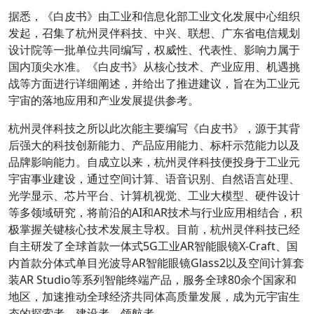
据悉，《白皮书》由工业和信息化部工业文化发展中心组织
发起，召集了杭州灵伴科技、中兴、联想、广东省电信规划
设计院等一批单位共同编写，权威性、代表性、影响力属于
国内顶尖水准。《白皮书》从核心技术、产业应用、机遇挑
战等方面进行详细阐述，并给出了推进建议，旨在为工业元
宇宙的落地应用和产业发展提供参考。
杭州灵伴科技之所以此次能主要编写《白皮书》，源于其背
后强大的科技创新能力、产品应用能力、标杆示范能力以及
品牌影响能力。自成立以来，杭州灵伴科技便投身于工业元
宇宙事业建设，通过空间计算、语音识别、自然语言处理、
光学显示、芯片平台、计算机视觉、工业大模型、硬件设计
等多领域研究，将前沿的AI和AR技术与行业应用相结合，积
极掌握关键核心技术发展主导权。目前，杭州灵伴科技已经
自主研发了全球首款一体式5G工业AR智能眼镜X-Craft、国
内首款分体式单目光波导AR智能眼镜Glass2以及空间计算套
装AR Studio等系列智能终端产品，服务全球80余个国家和
地区，加速推动全球经济共同体高质量发展，成为元宇宙生
态的探索者、建设者、领航者。