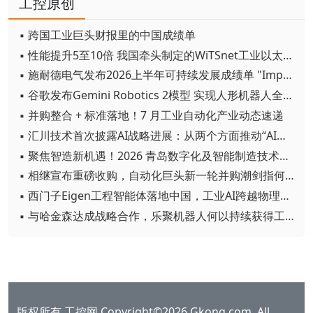
工控原创
▪ 跨国工业巨头财报里的中国成绩单
▪ 性能提升5至10倍 我国牵头制定的WiTSnet工业以太网国际标准正式发布
▪ 施耐德电气发布2026上半年可持续发展成绩单 "Impact 2030"路线图开局稳健
▪ 谷歌发布Gemini Robotics 2模型 实现人形机器人全身智能控制突破
▪ 并购整合 + 标准落地！7 月工业自动化产业动态速递
▪ 汇川技术首次披露AI战略进展：从两个方面推动“AI业务化”落地
▪ 聚焦智造新机遇！2026 青岛数字化及智能制造技术论坛圆满落幕
▪ 相继宣布重磅收购，自动化巨头新一轮并购潮剑指何方？
▪ 西门子Eigen工程智能体落地中国，工业AI跨越物理世界“确定性”拐点
▪ 与哈金森达成战略合作，乐聚机器人何以持续获得工业巨头青睐？
版权所有 工控网 Copyright©2026 Gkong.com, All