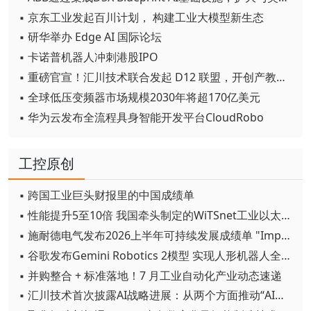
▪ 京东工业发起百川计划， 构建工业大模型新生态
▪ 研华举办 Edge AI 国际论坛
▪ 卡诺普机器人冲刺港股IPO
▪ 重磅官宣！汇川技术联合发起 D12 联盟，开创产教融合新范式
▪ 全球低压变频器市场规模2030年将超170亿美元
▪ 华为云发布全流程具身智能开发平台CloudRobo
工控原创
▪ 跨国工业巨头财报里的中国成绩单
▪ 性能提升5至10倍 我国牵头制定的WiTSnet工业以太网国际标准正式发布
▪ 施耐德电气发布2026上半年可持续发展成绩单 "Impact 2030"路线图开局稳健
▪ 谷歌发布Gemini Robotics 2模型 实现人形机器人全身智能控制突破
▪ 并购整合 + 标准落地！7 月工业自动化产业动态速递
▪ 汇川技术首次披露AI战略进展：从两个方面推动“AI业务化”落地