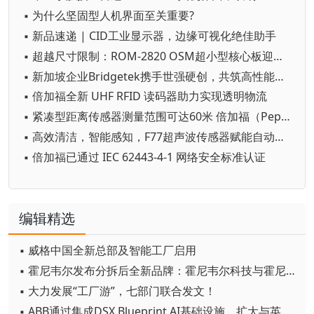
▪ 为什么坚固型人机界面至关重要?
▪ 新品速递 | CID工业显示器，边缘可视化绝佳助手
▪ 超越尺寸限制：ROM-2820 OSM超小型核心板迎接HMI创新潮流
▪ 新加坡企业Bridgetek携手世强硬创，共筑高性能图形控制芯片市场
▪ 倍加福全新 UHF RFID 读码器助力实现透明物流
▪ 紧凑型距离传感器测量范围可达60米 倍加福（Pepperl+Fuchs）R20x传感器系列采用脉冲测距技术
▪ 高效清洁，智能感知，F77超声波传感器赋能自动清洁机器人
▪ 倍加福已通过 IEC 62443-4-1 网络安全标准认证
编辑精选
▪ 威格中国全新总部及智能工厂启用
▪ 霍尼韦尔发布分拆后全新品牌：霍尼韦尔科技与霍尼韦尔航空航天
▪ 大力发展“工厂游”，七部门联合发文！
▪ ABB通过集成DSX Blueprint AI基础设施，扩大与英伟达的合作