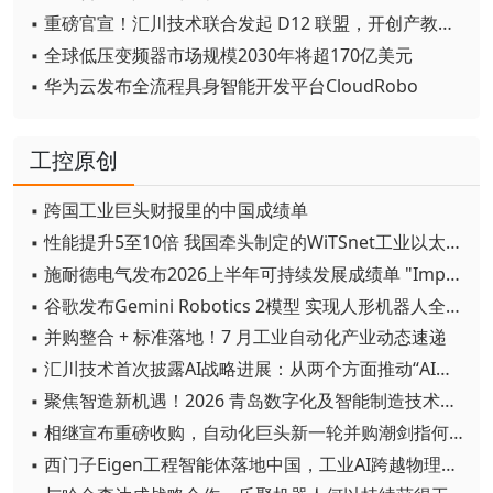
▪ 重磅官宣！汇川技术联合发起 D12 联盟，开创产教融合新范式
▪ 全球低压变频器市场规模2030年将超170亿美元
▪ 华为云发布全流程具身智能开发平台CloudRobo
工控原创
▪ 跨国工业巨头财报里的中国成绩单
▪ 性能提升5至10倍 我国牵头制定的WiTSnet工业以太网国际标准正式发布
▪ 施耐德电气发布2026上半年可持续发展成绩单 "Impact 2030"路线图开局稳健
▪ 谷歌发布Gemini Robotics 2模型 实现人形机器人全身智能控制突破
▪ 并购整合 + 标准落地！7 月工业自动化产业动态速递
▪ 汇川技术首次披露AI战略进展：从两个方面推动“AI业务化”落地
▪ 聚焦智造新机遇！2026 青岛数字化及智能制造技术论坛圆满落幕
▪ 相继宣布重磅收购，自动化巨头新一轮并购潮剑指何方？
▪ 西门子Eigen工程智能体落地中国，工业AI跨越物理世界“确定性”拐点