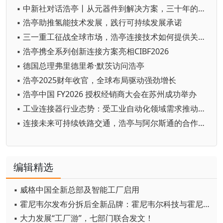
▪ 中新社对话浩亭丨从元器件到解决方案，三十年的本土化深耕
▪ 浩亭助推氢能技术发展，践行可持续发展承诺
▪ 三一重工征战全球市场，浩亭连接技术如何提供关键支撑？
▪ 浩亭携全系列创新连接方案亮相CIBF2026
▪ 德国总理弗里德里希·默茨访问浩亭
▪ 浩亭2025财年收官，全球布局驱动强劲增长
▪ 浩亭中国 FY2026 授权经销商大会在苏州成功举办
▪ 工业连接器行业态势：受工业自动化领域需求推动，规模达295.94亿元
▪ 连接未来可持续铁路交通，浩亭与阿尔斯通的合作之道
编辑精选
▪ 威格中国全新总部及智能工厂启用
▪ 霍尼韦尔发布分拆后全新品牌：霍尼韦尔科技与霍尼韦尔航空航天
▪ 大力发展“工厂游”，七部门联合发文！