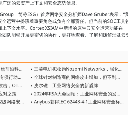
更广泛的云资产上下文和安全态势信息。
egy Group，简称ESG）首席网络安全分析师Dave Gruber表示：“
云安全运营中扮演着重要角色或负有全部责任。但当前的SOC工具
下文水平。Cortex XSIAM中新增的原生云安全运营功能在一
全团队能够开展更密切的协作，更好地查看、了解和缓解涉及云
▪ 2025 “湾区杯” 网络安全大赛：聚焦前沿科技，护航未来城市安全
▪ 三菱电机拟收购Nozomi Networks，强化工业网络安全防御并推动运营转型
▪ 2025年护航新型工业化网络安全专项行动启动
▪ 全球针对制造商的网络攻击增加，但不到一半企业在安全方面做好了准备
▪ 工业领域为应对日益增加的网络攻击，OT网络安全市场将在2028年达216亿美元
▪ 皮尔磁：工业网络安全的新盾牌
应对之策
▪ 2024年RSA大会回顾：工业网络安全的发展趋势和未来机遇
▪ 中控OMC系统通过IEC 62443 SL2级网络安全国际认证
▪ Anybus获得IEC 62443-4-1工业网络安全标准ML3认证