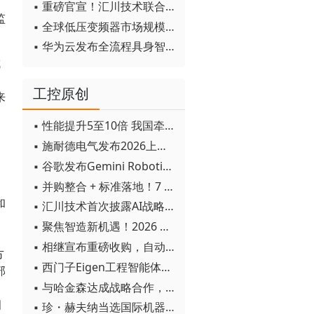
▪ 重磅官宣！汇川技术联合发起 D12 联盟，开创产教融合新范式
监
▪ 全球低压变频器市场规模2030年将超170亿美元
▪ 华为云发布全流程具身智能开发平台CloudRobo
成
工控原创
来
▪ 性能提升5至10倍 我国牵头制定的WiTSnet工业以太网国际标准正式发布
▪ 施耐德电气发布2026上半年可持续发展成绩单 "Impact 2030"路线图开局稳健
▪ 谷歌发布Gemini Robotics 2模型 实现人形机器人全身智能控制突破
▪ 并购整合 + 标准落地！7 月工业自动化产业动态速递
和
▪ 汇川技术首次披露AI战略进展：从两个方面推动“AI业务化”落地
▪ 聚焦智造新机遇！2026 青岛数字化及智能制造技术论坛圆满落幕
▪ 相继宣布重磅收购，自动化巨头新一轮并购潮剑指何方？
方
▪ 西门子Eigen工程智能体落地中国，工业AI跨越物理世界“确定性”拐点
部
▪ 与哈金森达成战略合作，乐聚机器人何以持续获得工业巨头青睐？
细
▪ 珍・赫夫纳当选国际机器人联合会新任主席