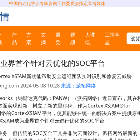
中国自动化学会专家咨询工作委员会指定宣传媒体
情
下
产
方
文
展
视
大讲
工控学
载
品
案
摘
览
频
坛
堂
业界首个针对云优化的SOC平台
rtex XSIAM新功能帮助安全运维团队实时识别和修复云威胁
ong.com 2024-05-08 10:28
来源：派拓网络
Networks（纳斯达克代码：PANW）（派拓网络）近日宣布，其在
实现创新，树立了新的里程碑。作为Cortex XSIAM®for
络的CortexXSIAM平台，使其能够在统一的解决方案中提供原
 XSIAM成为业界首个针对云进行优化的SOC平台。
业务，但传统的SOC安全工具并非为云而设计。派拓网络最新的