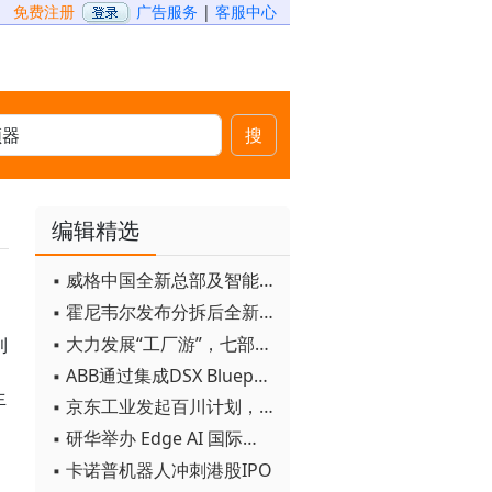
免费注册
广告服务
|
客服中心
搜
编辑精选
▪ 威格中国全新总部及智能工厂启用
▪ 霍尼韦尔发布分拆后全新品牌：霍尼韦尔科技与霍尼韦尔航空航天
▪ 大力发展“工厂游”，七部门联合发文！
利
▪ ABB通过集成DSX Blueprint AI基础设施，扩大与英伟达的合作
生
▪ 京东工业发起百川计划， 构建工业大模型新生态
▪ 研华举办 Edge AI 国际论坛
▪ 卡诺普机器人冲刺港股IPO