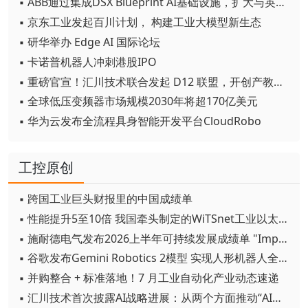
▪ ABB通过集成DSX Blueprint AI基础设施，扩大与英伟达的合作
▪ 京东工业发起百川计划， 构建工业大模型新生态
▪ 研华举办 Edge AI 国际论坛
▪ 卡诺普机器人冲刺港股IPO
▪ 重磅官宣！汇川技术联合发起 D12 联盟，开创产教融合新范式
▪ 全球低压变频器市场规模2030年将超170亿美元
▪ 华为云发布全流程具身智能开发平台CloudRobo
工控原创
▪ 跨国工业巨头财报里的中国成绩单
▪ 性能提升5至10倍 我国牵头制定的WiTSnet工业以太网国际标准正式发布
▪ 施耐德电气发布2026上半年可持续发展成绩单 "Impact 2030"路线图开局稳健
▪ 谷歌发布Gemini Robotics 2模型 实现人形机器人全身智能控制突破
▪ 并购整合 + 标准落地！7 月工业自动化产业动态速递
▪ 汇川技术首次披露AI战略进展：从两个方面推动“AI业务化”落地