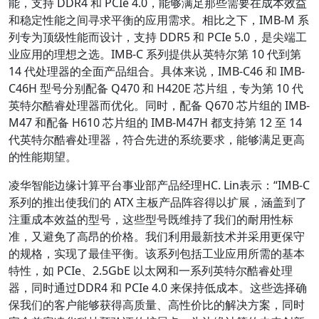
能，支持 DDR4 和 PCIe 4.0，能够满足那些需要在成本效益
和稳定性能之间寻求平衡的应用需求。相比之下，IMB-M 系
列专为顶级性能而设计，支持 DDR5 和 PCIe 5.0，是尖端工
业应用的理想之选。IMB-C 系列提供从英特尔第 10 代到第
14 代处理器的全面产品组合。具体来说，IMB-C46 和 IMB-
C46H 型号分别配备 Q470 和 H420E 芯片组，专为第 10 代
英特尔酷睿处理器而优化。同时，配备 Q670 芯片组的 IMB-
M47 和配备 H610 芯片组的 IMB-M47H 都支持第 12 至 14
代英特尔酷睿处理器，符合先进的系统要求，能够满足更高
的性能期望。
凌华智能边缘计算平台事业部产品经理HC. Lin表示：“IMB-C
系列的推出使我们的 ATX 主板产品阵容得以扩展，涵盖到了
注重成本效益的型号，这些型号既维持了我们的耐用性标
准，又避免了高昂的价格。我们利用最新技术并采用更保守
的规格，实现了最佳平衡。该系列包括工业应用所需的基本
特性，如 PCIe、2.5GbE 以太网和一系列英特尔酷睿处理
器，同时通过DDR4 和 PCIe 4.0 来保持低成本。这些选择确
保我们的客户能够获得高质量、高性价比的解决方案，同时