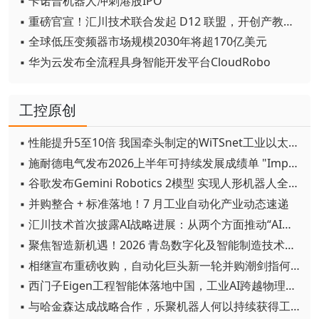
▪ 卡诺普机器人冲刺港股IPO
▪ 重磅官宣！汇川技术联合发起 D12 联盟，开创产教融合新范式
▪ 全球低压变频器市场规模2030年将超170亿美元
▪ 华为云发布全流程具身智能开发平台CloudRobo
工控原创
▪ 性能提升5至10倍 我国牵头制定的WiTSnet工业以太网国际标准正式发布
▪ 施耐德电气发布2026上半年可持续发展成绩单 "Impact 2030"路线图开局稳健
▪ 谷歌发布Gemini Robotics 2模型 实现人形机器人全身智能控制突破
▪ 并购整合 + 标准落地！7 月工业自动化产业动态速递
▪ 汇川技术首次披露AI战略进展：从两个方面推动“AI业务化”落地
▪ 聚焦智造新机遇！2026 青岛数字化及智能制造技术论坛圆满落幕
▪ 相继宣布重磅收购，自动化巨头新一轮并购潮剑指何方？
▪ 西门子Eigen工程智能体落地中国，工业AI跨越物理世界“确定性”拐点
▪ 与哈金森达成战略合作，乐聚机器人何以持续获得工业巨头青睐？