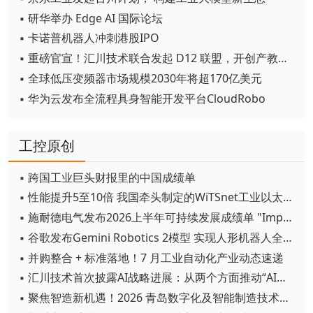
▪ 研华举办 Edge AI 国际论坛
▪ 卡诺普机器人冲刺港股IPO
▪ 重磅官宣！汇川技术联合发起 D12 联盟，开创产教融合新范式
▪ 全球低压变频器市场规模2030年将超170亿美元
▪ 华为云发布全流程具身智能开发平台CloudRobo
工控原创
▪ 跨国工业巨头财报里的中国成绩单
▪ 性能提升5至10倍 我国牵头制定的WiTSnet工业以太网国际标准正式发布
▪ 施耐德电气发布2026上半年可持续发展成绩单 "Impact 2030"路线图开局稳健
▪ 谷歌发布Gemini Robotics 2模型 实现人形机器人全身智能控制突破
▪ 并购整合 + 标准落地！7 月工业自动化产业动态速递
▪ 汇川技术首次披露AI战略进展：从两个方面推动“AI业务化”落地
▪ 聚焦智造新机遇！2026 青岛数字化及智能制造技术论坛圆满落幕