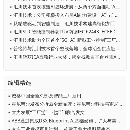
▪ 汇川技术首次披露AI战略进展：从两个方面推动“AI业务化”落地
▪ 汇川技术：公司积极投入布局AI能力建设，AI与自动化业务的结合为公司发展的核心战略之一
▪ 从精准驱动到智能制造，汇川技术构建高端铝加工全链智控新方案
▪ 汇川SUC智能控制器获TÜV南德IEC 62443 IECEE CB 双认证，共建全球工控网络安全标杆
▪ 汇川技术助力全国首个“5G+AI+新型工业控制”工厂落地，携手生态伙伴共铸智造新标杆
▪ 普锐特与汇川技术首个整线落地，全球冶金供应链迎来中国力量
▪ 汇川斩获ICA五项行业大奖，携全栈数自平台登陆AMTS 2026
编辑精选
▪ 威格中国全新总部及智能工厂启用
▪ 霍尼韦尔发布分拆后全新品牌：霍尼韦尔科技与霍尼韦尔航空航天
▪ 大力发展“工厂游”，七部门联合发文！
▪ ABB通过集成DSX Blueprint AI基础设施，扩大与英伟达的合作
▪ 京东工业发起百川计划， 构建工业大模型新生态