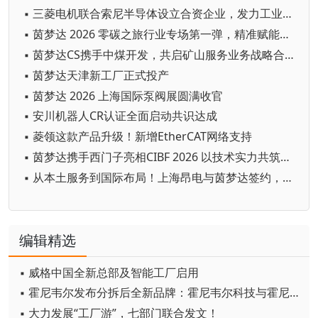
▪ 三菱电机联合索尼半导体设立合资企业，发力工业AI视觉传感器赛道
▪ 茵梦达 2026 零碳之旅行业专场第一弹，精准赋能线缆塑机行业绿色转型
▪ 茵梦达CS携手中煤开发，共启矿山服务业务战略合作新篇章
▪ 茵梦达天津新工厂正式投产
▪ 茵梦达 2026 上海国际泵阀展圆满收官
▪ 安川机器人CR认证全面启动共识达成
▪ 菱领这款产品升级！新增EtherCAT网络支持
▪ 茵梦达携手西门子亮相CIBF 2026 以技术实力共筑电池产业绿色生态
▪ 从本土服务到国际布局！上海昂电与茵梦达签约，打造大型电机特级维修中心
编辑精选
▪ 威格中国全新总部及智能工厂启用
▪ 霍尼韦尔发布分拆后全新品牌：霍尼韦尔科技与霍尼韦尔航空航天
▪ 大力发展“工厂游”，七部门联合发文！