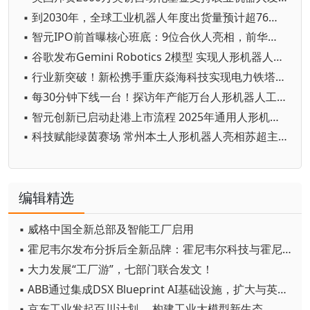
▪ 到2030年，全球工业机器人年度出货量预计超76万台
▪ 智元IPO前首曝核心班底：9位合伙人亮相，前华为谷歌腾讯高管集结
▪ 谷歌发布Gemini Robotics 2模型 实现人形机器人全身智能控制突破
▪ 行业新突破！新松携手重庆焱海科技实现电力铁塔塔脚等级焊缝智能焊接
▪ 每30分钟下线一台！探访年产能万台人形机器人工厂
▪ 智元创新已启动赴港上市流程 2025年通用人形机器人出货量超5100台
▪ 科技赋能绿茵赛场 常州本土人形机器人亮相苏超主场
编辑精选
▪ 威格中国全新总部及智能工厂启用
▪ 霍尼韦尔发布分拆后全新品牌：霍尼韦尔科技与霍尼韦尔航空航天
▪ 大力发展“工厂游”，七部门联合发文！
▪ ABB通过集成DSX Blueprint AI基础设施，扩大与英伟达的合作
▪ 京东工业发起百川计划， 构建工业大模型新生态