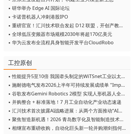
▪ 研华举办 Edge AI 国际论坛
▪ 卡诺普机器人冲刺港股IPO
▪ 重磅官宣！汇川技术联合发起 D12 联盟，开创产教融合新范式
▪ 全球低压变频器市场规模2030年将超170亿美元
▪ 华为云发布全流程具身智能开发平台CloudRobo
工控原创
▪ 性能提升5至10倍 我国牵头制定的WiTSnet工业以太网国际标准正式发布
▪ 施耐德电气发布2026上半年可持续发展成绩单 "Impact 2030"路线图开局稳健
▪ 谷歌发布Gemini Robotics 2模型 实现人形机器人全身智能控制突破
▪ 并购整合 + 标准落地！7 月工业自动化产业动态速递
▪ 汇川技术首次披露AI战略进展：从两个方面推动“AI业务化”落地
▪ 聚焦智造新机遇！2026 青岛数字化及智能制造技术论坛圆满落幕
▪ 相继宣布重磅收购，自动化巨头新一轮并购潮剑指何方？