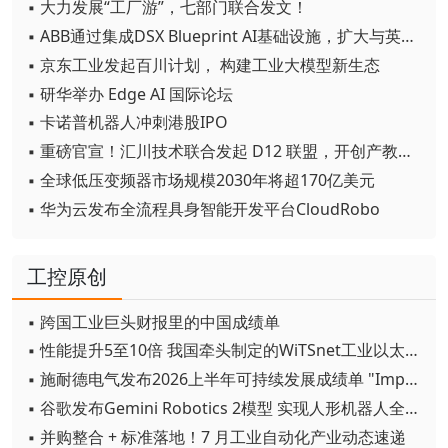
▪ 大力发展“工厂游”，七部门联合发文！
▪ ABB通过集成DSX Blueprint AI基础设施，扩大与英伟达的合作
▪ 京东工业发起百川计划， 构建工业大模型新生态
▪ 研华举办 Edge AI 国际论坛
▪ 卡诺普机器人冲刺港股IPO
▪ 重磅官宣！汇川技术联合发起 D12 联盟，开创产教融合新范式
▪ 全球低压变频器市场规模2030年将超170亿美元
▪ 华为云发布全流程具身智能开发平台CloudRobo
工控原创
▪ 跨国工业巨头财报里的中国成绩单
▪ 性能提升5至10倍 我国牵头制定的WiTSnet工业以太网国际标准正式发布
▪ 施耐德电气发布2026上半年可持续发展成绩单 "Impact 2030"路线图开局稳健
▪ 谷歌发布Gemini Robotics 2模型 实现人形机器人全身智能控制突破
▪ 并购整合 + 标准落地！7 月工业自动化产业动态速递