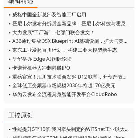
编辑精选
▪ 威格中国全新总部及智能工厂启用
▪ 霍尼韦尔发布分拆后全新品牌：霍尼韦尔科技与霍尼韦尔航空航天
▪ 大力发展“工厂游”，七部门联合发文！
▪ ABB通过集成DSX Blueprint AI基础设施，扩大与英伟达的合作
▪ 京东工业发起百川计划， 构建工业大模型新生态
▪ 研华举办 Edge AI 国际论坛
▪ 卡诺普机器人冲刺港股IPO
▪ 重磅官宣！汇川技术联合发起 D12 联盟，开创产教融合新范式
▪ 全球低压变频器市场规模2030年将超170亿美元
▪ 华为云发布全流程具身智能开发平台CloudRobo
工控原创
▪ 性能提升5至10倍 我国牵头制定的WiTSnet工业以太网国际标准正式发布
▪ 施耐德电气发布2026上半年可持续发展成绩单 "Impact 2030"路线图开局稳健