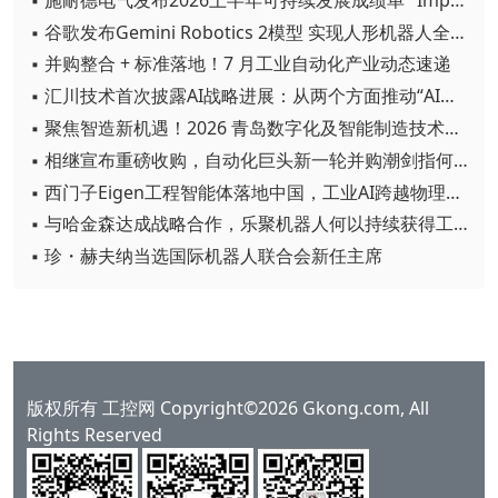
▪ 谷歌发布Gemini Robotics 2模型 实现人形机器人全身智能控制突破
▪ 并购整合 + 标准落地！7 月工业自动化产业动态速递
▪ 汇川技术首次披露AI战略进展：从两个方面推动“AI业务化”落地
▪ 聚焦智造新机遇！2026 青岛数字化及智能制造技术论坛圆满落幕
▪ 相继宣布重磅收购，自动化巨头新一轮并购潮剑指何方？
▪ 西门子Eigen工程智能体落地中国，工业AI跨越物理世界“确定性”拐点
▪ 与哈金森达成战略合作，乐聚机器人何以持续获得工业巨头青睐？
▪ 珍・赫夫纳当选国际机器人联合会新任主席
版权所有 工控网 Copyright©2026 Gkong.com, All
Rights Reserved