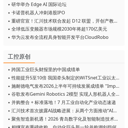
▪ 研华举办 Edge AI 国际论坛
▪ 卡诺普机器人冲刺港股IPO
▪ 重磅官宣！汇川技术联合发起 D12 联盟，开创产教融合新范式
▪ 全球低压变频器市场规模2030年将超170亿美元
▪ 华为云发布全流程具身智能开发平台CloudRobo
工控原创
▪ 跨国工业巨头财报里的中国成绩单
▪ 性能提升5至10倍 我国牵头制定的WiTSnet工业以太网国际标准正式发布
▪ 施耐德电气发布2026上半年可持续发展成绩单 "Impact 2030"路线图开局稳健
▪ 谷歌发布Gemini Robotics 2模型 实现人形机器人全身智能控制突破
▪ 并购整合 + 标准落地！7 月工业自动化产业动态速递
▪ 汇川技术首次披露AI战略进展：从两个方面推动“AI业务化”落地
▪ 聚焦智造新机遇！2026 青岛数字化及智能制造技术论坛圆满落幕
▪ 相继宣布重磅收购，自动化巨头新一轮并购潮剑指何方？