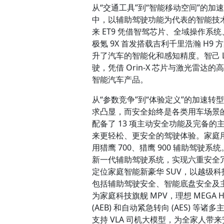
从“交通工具”到“智能移动空间”的
中，以辅助驾驶功能为代表的智能技
来 ET9 凭借智驾芯片、全域操作
极氪 9X 首发搭载吉利千里浩瀚 H9
升了汽车的智能化和感知精度。智己 L6
驶，凭借 Orin-X 芯片与激光雷
智能汽车产品。
从“参数竞争”到“体验定义”的加速
求凸显，而安全始终是各类用车场景的关
配备了 13 项主动安全功能及完备
来更轻松、更安全的驾驶体验。家庭
用猎鹰 700、猎鹰 900 辅助驾驶系
新一代辅助驾驶系统，实现六重安全冗
定位家庭智能新豪华 SUV，以越级
包括辅助驾驶安全、智能底盘安全及
为家庭科技旗舰 MPV，理想 MEGA 
(AEB) 和自动紧急转向 (AES) 
支持 VLA 司机大模型，为全家人带来