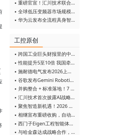
▪ 重磅官宣！汇川技术联合发起 D12 联盟，开创产教融合新范式
▪ 全球低压变频器市场规模2030年将超170亿美元
蔚
▪ 华为云发布全流程具身智能开发平台CloudRobo
提
工控原创
▪ 跨国工业巨头财报里的中国成绩单
▪ 性能提升5至10倍 我国牵头制定的WiTSnet工业以太网国际标准正式发布
，
▪ 施耐德电气发布2026上半年可持续发展成绩单 "Impact 2030"路线图开局稳健
带
▪ 谷歌发布Gemini Robotics 2模型 实现人形机器人全身智能控制突破
应
▪ 并购整合 + 标准落地！7 月工业自动化产业动态速递
▪ 汇川技术首次披露AI战略进展：从两个方面推动“AI业务化”落地
▪ 聚焦智造新机遇！2026 青岛数字化及智能制造技术论坛圆满落幕
作
▪ 相继宣布重磅收购，自动化巨头新一轮并购潮剑指何方？
▪ 西门子Eigen工程智能体落地中国，工业AI跨越物理世界“确定性”拐点
将
▪ 与哈金森达成战略合作，乐聚机器人何以持续获得工业巨头青睐？