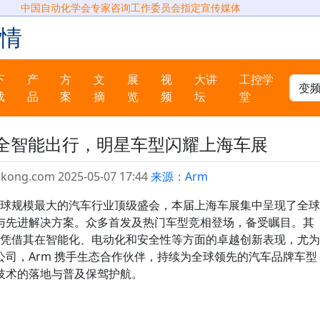
中国自动化学会专家咨询工作委员会指定宣传媒体
情
下
产
方
文
展
视
大讲
工控学
载
品
案
摘
览
频
坛
堂
安全智能出行，明星车型闪耀上海车展
gkong.com 2025-05-07 17:44
来源：Arm
为全球规模最大的汽车行业顶级盛会，本届上海车展集中呈现了全球
与先进解决方案。众多首发及热门车型竞相登场，备受瞩目。其
型，凭借其在智能化、电动化和安全性等方面的卓越创新表现，尤为
司，Arm 携手生态合作伙伴，持续为全球领先的汽车品牌车型
技术的落地与普及保驾护航。