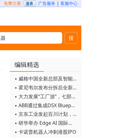
免费注册
广告服务
|
客服中心
搜
编辑精选
▪ 威格中国全新总部及智能工厂启用
▪ 霍尼韦尔发布分拆后全新品牌：霍尼韦尔科技与霍尼韦尔航空航天
▪ 大力发展“工厂游”，七部门联合发文！
▪ ABB通过集成DSX Blueprint AI基础设施，扩大与英伟达的合作
▪ 京东工业发起百川计划， 构建工业大模型新生态
▪ 研华举办 Edge AI 国际论坛
▪ 卡诺普机器人冲刺港股IPO