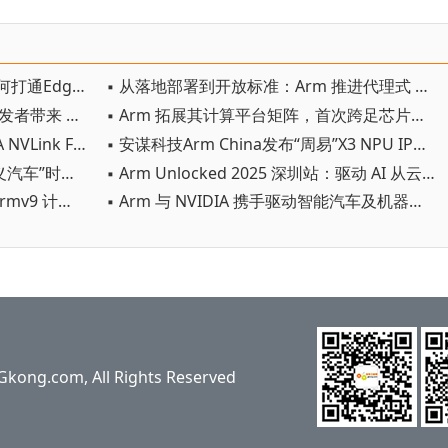
▪ WAIC2026芯看点！Arm AIoT如何打通Edge AI“最后一公里”
▪ 从落地部署到开放标准：Arm 推进代理式 AI 时代基础设施演进
▪ Arm 宣布推出 Performix，为开发者带来 AI 时代必备的可扩展性能
▪ Arm 拓展其计算平台矩阵，首次跨足芯片产品
▪ Arm Neoverse 平台集成 NVIDIA NVLink Fusion，加速 AI 数据中心应用落地
▪ 安谋科技Arm China发布“周易”X3 NPU IP，端侧AIGC性能飙升10倍
▪ Arm 携手中国伙伴，创建“AI 定义汽车”时代的新范例
▪ Arm Unlocked 2025 深圳站：驱动 AI 从云到端落地，携手共绘计算未来
▪ Arm Flexible Access 方案引入 Armv9 计算平台，以更低门槛和成本赋能边缘 AI 创新
▪ Arm 与 NVIDIA 携手驱动智能汽车及机器人领域创新
ng.com, All Rights Reserved