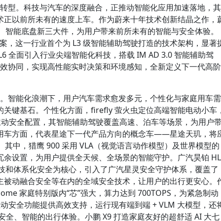
加速转型。科技与汽车的深度融合，正推动智能化应用加速落地，其
术正以前所未有的速度上车。作为蔚来十年技术创新结晶之作，
系统、智能底盘新三大件，为用户带来前所未有的智能与安全体验。
 方案，这一行业首个为 L3 级智能辅助驾驶打造的技术架构，显著
 全面引入行业尖端智能化科技，搭载 IM AD 3.0 智能辅助驾
达的高效协同，实现高性能实时决策和环境感知，全新定义下一代高阶
转型。智能化浪潮下，用户汽车需求愈发多元，个性化与家庭用车需
键基石。个性化方面，firefly 萤火虫定位高端智能电动小车
的主动安全配置，其智能辅助驾驶覆盖高速、泊车等场景，为用户
用车方面，代表星途下一代产品方向的概念车——星途天玑，将
统。其中，猎鹰 900 采用 VLA（视觉语言动作模型）及世界模型的
余设置，为用户提供全天候、全场景的智能守护。广汽昊铂 HL
科技和体系化安全为核心，引入了广汽星灵安全守护体系，覆盖了
主被动融合安全等在内的全域安全技术，让用户的出行更安心。
Home 家庭特别版内“芯”强大，算力达到 700TOPS，为紧急制动
等诸多主动安全功能提供高效支持，运行现有端到端 + VLM 大模型，还
安全、智能的出行体验。小鹏 X9 打造家庭友好的超舒适 AI 大七