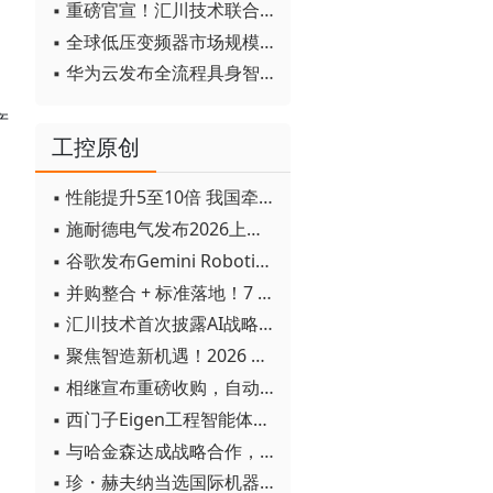
▪ 重磅官宣！汇川技术联合发起 D12 联盟，开创产教融合新范式
▪ 全球低压变频器市场规模2030年将超170亿美元
▪ 华为云发布全流程具身智能开发平台CloudRobo
。
产
工控原创
▪ 性能提升5至10倍 我国牵头制定的WiTSnet工业以太网国际标准正式发布
▪ 施耐德电气发布2026上半年可持续发展成绩单 "Impact 2030"路线图开局稳健
▪ 谷歌发布Gemini Robotics 2模型 实现人形机器人全身智能控制突破
▪ 并购整合 + 标准落地！7 月工业自动化产业动态速递
▪ 汇川技术首次披露AI战略进展：从两个方面推动“AI业务化”落地
▪ 聚焦智造新机遇！2026 青岛数字化及智能制造技术论坛圆满落幕
▪ 相继宣布重磅收购，自动化巨头新一轮并购潮剑指何方？
▪ 西门子Eigen工程智能体落地中国，工业AI跨越物理世界“确定性”拐点
）
▪ 与哈金森达成战略合作，乐聚机器人何以持续获得工业巨头青睐？
▪ 珍・赫夫纳当选国际机器人联合会新任主席