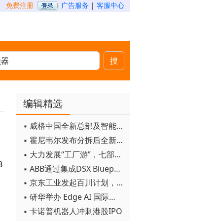
免费注册
广告服务
|
客服中心
搜
编辑精选
▪ 威格中国全新总部及智能工厂启用
▪ 霍尼韦尔发布分拆后全新品牌：霍尼韦尔科技与霍尼韦尔航空航天
▪ 大力发展“工厂游”，七部门联合发文！
B
▪ ABB通过集成DSX Blueprint AI基础设施，扩大与英伟达的合作
▪ 京东工业发起百川计划， 构建工业大模型新生态
▪ 研华举办 Edge AI 国际论坛
▪ 卡诺普机器人冲刺港股IPO