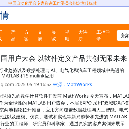
中国自动化学会专家咨询工作委员会指定宣传媒体
情
下
产
方
文
展
视
大讲
工控学
载
品
案
摘
览
频
坛
堂
025 中国用户大会 以软件定义产品共创无限未来
兴行业趋势以及数据处理与 AI、电气化和汽车工程领域中先进的
MATLAB 和 Simulink应用
g.com 2025-05-19 16:52
来源：MathWorks
—— 全球领先的数学计算软件开发商 MathWorks 今天宣布，MATLA
作为全球性的 MATLAB 用户盛会，本届 EXPO 采用“双城联动”模
 27 日北京两地相继拉开帷幕，应用方向覆盖数据处理与人工智能、电气
业以及建模、仿真、测试和实现等新兴趋势和先进的 MATLAB
有来自各行业的工程师、研究员和科学家，通过真实的客户案例来展示