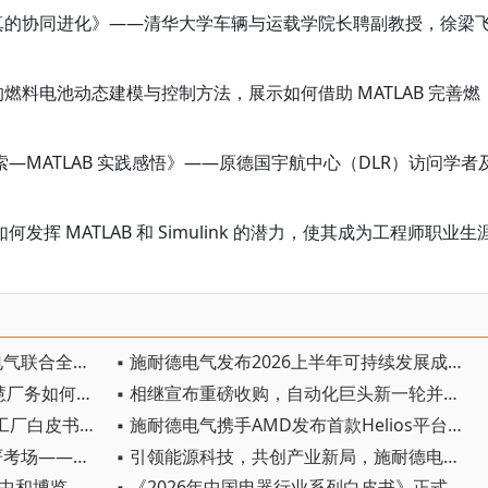
仿真的协同进化》——清华大学车辆与运载学院长聘副教授，徐梁
ink 的燃料电池动态建模与控制方法，展示如何借助 MATLAB 完善燃
。
—MATLAB 实践感悟》——原德国宇航中心（DLR）访问学者
挥 MATLAB 和 Simulink 的潜力，使其成为工程师职业生
▪ 破解800V直流安全疑虑 施耐德电气联合全球超大规模数据中心运营商发布弧闪风险评估报告
▪ 施耐德电气发布2026上半年可持续发展成绩单 "Impact 2030"路线图开局稳健
▪ 从“隐形生命线”到价值引擎：智慧厂务如何赋能工业高质量发展
▪ 相继宣布重磅收购，自动化巨头新一轮并购潮剑指何方？
▪ 上海电气重磅发布《AI原生智能工厂白皮书》
▪ 施耐德电气携手AMD发布首款Helios平台参考设计
▪ 施耐德电气胡晓：最大市场+最严考场——中国何以成为工业创新策源地
▪ 引领能源科技，共创产业新局，施耐德电气创赢计划第七季正式启动
▪ 德力西电气荣膺2026上海国际碳中和博览会「绿电百分百」碳生产力优秀案例
▪ 《2026年中国电器行业系列白皮书》正式发布，德力西电气连续三年双奖加冕，持续领航高质量发展