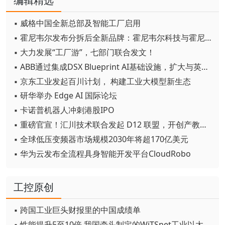
编辑精选
▪ 威格中国全新总部及智能工厂启用
▪ 霍尼韦尔发布分拆后全新品牌：霍尼韦尔科技与霍尼韦尔航空航天
▪ 大力发展“工厂游”，七部门联合发文！
▪ ABB通过集成DSX Blueprint AI基础设施，扩大与英伟达的合作
▪ 京东工业发起百川计划， 构建工业大模型新生态
▪ 研华举办 Edge AI 国际论坛
▪ 卡诺普机器人冲刺港股IPO
▪ 重磅官宣！汇川技术联合发起 D12 联盟，开创产教融合新范式
▪ 全球低压变频器市场规模2030年将超170亿美元
▪ 华为云发布全流程具身智能开发平台CloudRobo
工控原创
▪ 跨国工业巨头财报里的中国成绩单
▪ 性能提升5至10倍 我国牵头制定的WiTSnet工业以太网国际标准正式发布