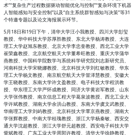
术”“复杂生产过程数据驱动智能优化与控制”“复杂环境下机器
人智能感知与安全控制”以及“自主系统群智感知与决策”等31
个特邀专题以及论文海报展示环节。
5月18日和19日下午，清华大学汪小我教授、四川大学彭玺
教授、华中科技大学苏厚胜教授、东北大学杨涛教授、大连
理工大学赵旭东教授、北京大学李忠奎教授、西北工业大学
崔荣鑫教授、北京航空航天大学董希旺教授、重庆大学蒲华
燕教授、中国科学院数学与系统科学研究院刘志新研究员、
河南科技大学宋晓娜教授、北京科技大学刘红敏教授、华东
理工大学杨文教授、南京航空航天大学冒泽慧教授、安徽大
学王晓教授、东南大学许文盈教授、电子科技大学程洪教
授、华东理工大学严怀成教授、同济大学黄岩军教授、山东
大学张伟教授、南京信息工程大学葛泉波教授、西北工业大
学许斌教授、湖南大学余洪山教授、东南大学虞文武教授、
华南理工大学刘屿教授、北京科技大学覃京燕教授、湖南大
学张辉教授、中南大学桂瑰教授、浙江大学杨秦敏、西安交
通大学沈超教授、浙江大学舒元超教授、西安电子科技大学
訾斌教授、广东工业大学周郭许教授、清华大学徐静教授、