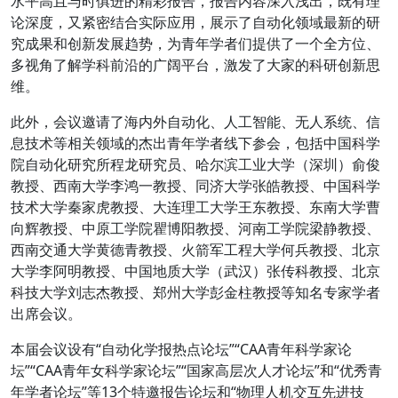
水平高且与时俱进的精彩报告，报告内容深入浅出，既有理
论深度，又紧密结合实际应用，展示了自动化领域最新的研
究成果和创新发展趋势，为青年学者们提供了一个全方位、
多视角了解学科前沿的广阔平台，激发了大家的科研创新思
维。
此外，会议邀请了海内外自动化、人工智能、无人系统、信
息技术等相关领域的杰出青年学者线下参会，包括中国科学
院自动化研究所程龙研究员、哈尔滨工业大学（深圳）俞俊
教授、西南大学李鸿一教授、同济大学张皓教授、中国科学
技术大学秦家虎教授、大连理工大学王东教授、东南大学曹
向辉教授、中原工学院瞿博阳教授、河南工学院梁静教授、
西南交通大学黄德青教授、火箭军工程大学何兵教授、北京
大学李阿明教授、中国地质大学（武汉）张传科教授、北京
科技大学刘志杰教授、郑州大学彭金柱教授等知名专家学者
出席会议。
本届会议设有“自动化学报热点论坛”“CAA青年科学家论
坛”“CAA青年女科学家论坛”“国家高层次人才论坛”和“优秀青
年学者论坛”等13个特邀报告论坛和“物理人机交互先进技