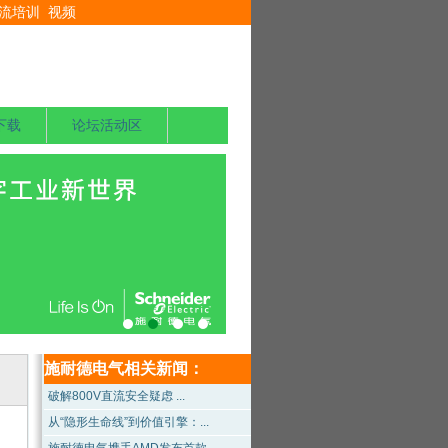
流培训
视频
下载
论坛活动区
施耐德电气相关新闻：
破解800V直流安全疑虑 ...
从“隐形生命线”到价值引擎：...