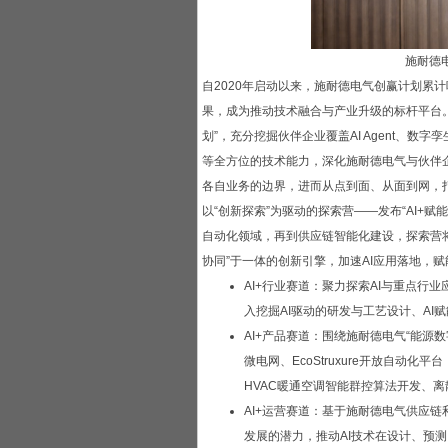
施耐德
自2020年启动以来，施耐德电气创赢计划累计
果，成为推动技术融合与产业升级的标杆平台。
划”，充分挖掘伙伴企业覆盖AI Agent、
等全方位的技术能力，深化施耐德电气与伙伴
各自业务的边界，进而从点到面、从面到网，
以“创新探索”为驱动的探索营——发布“AI
自动化领域，再到供应链智能化建设，探索营将
协同”于一体的创新引擎，加速AI应用落地，
AI+行业赛道：聚力探索AI与重点
入挖掘AI驱动的研发与工艺设计、AI
AI+产品赛道：围绕施耐德电气“能源
微电网、EcoStruxure开放自动化
HVAC暖通空调智能群控算法开发、
AI+运营赛道：基于施耐德电气供应
发展的潜力，推动AI技术在设计、预