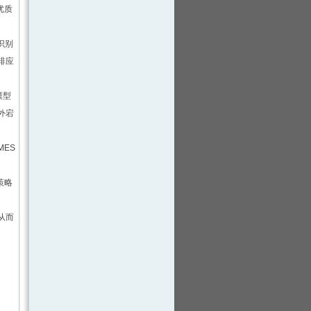
优质
识别
排应
模型
外宕
ES
策略
从而