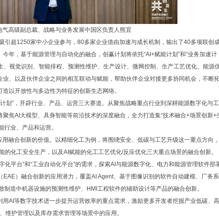
电气高级副总裁、战略与业务发展中国区负责人熊宜
吸引超1250家中小企业参与，80多家企业借由加速与成长机制，输出了40多项联创
今年，基于能源管理与自动化的融合，创赢计划将依托“AI+赋能计划”和“业务加速计
数字孪生、视觉识别、智能排程、预测性维护、生产设计、微网控制、生产工艺优化、能源
企业、以及伙伴企业之间的相互联动与赋能，帮助伙伴企业对接更多协同机会，不断
打造以开放性与多边性为特征的创新生态网络。
+赋能计划”，开辟行业、产品、运营三大赛道。从聚焦战略重点行业到深耕能源数字化与
聚焦AI大模型、具身智能等前沿技术的深度融合，全力打造集“技术融合+场景创新+
赋能行业、产品和运营。
行业应用融合创新的价值。以精细化工为例，将围绕安全、低碳与工艺升级这一重点方向
赋能的化工安全生产，以及AI赋能的化工工艺优化/反应优化三大重点场景的融合创新。
数字化平台”和“工业自动化平台”的需求，探索AI与能源数字化、电力和能源管理软件部
平台（EAE）融合创新的应用潜力，覆盖AI Agent、基于图像识别的软件自动建模、厂务
离散制造中机器设施的预测性维护、HMI工程软件的辅助设计等产品的融合创新。
链利用AI等数字技术进一步提升运营效率的重点需求，激励更多开发者挖掘产业低碳、
测、维护管理以及库存需求管理等场景中的应用。