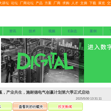
大讲坛
论坛
厂商论坛
产品
方案
厂商
求购
人才
文摘
下载
展览
交
资讯
技术
视频
E杂志
案例
赢，产业共生，施耐德电气创赢计划第六季正式启动
2025/5/30 13:31:11