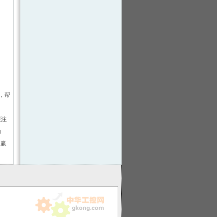
，帮
。
展注
动
创赢