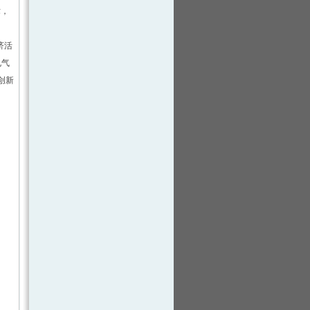
术，
济活
电气
创新