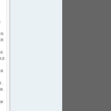
成
优化
拓宽
工业
生态
，深
署、
系统
高效