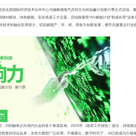
信息化部国际经济技术合作中心与施耐德电气共同主办的创赢计划第六季正式启动。
AI驱动、绿色赋能、安全筑基三大主题，启动探索营“AI+赋能计划”和成长营“业务
新兴技术的融合应用潜力，切实赋能产、学、研、用各方创新发展，携手共建重点行业
，AI的触角正向现代社会的各个角落延伸。2025年《政府工作报告》提出，持续推进
优势更好结合起来，支持大模型广泛应用。不难看出，数字时代下， AI已然成为引领