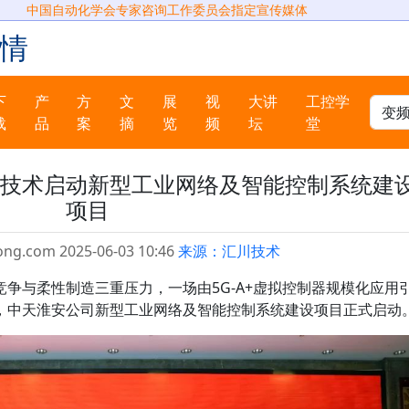
中国自动化学会专家咨询工作委员会指定宣传媒体
情
下
产
方
文
展
视
大讲
工控学
载
品
案
摘
览
频
坛
堂
技术启动新型工业网络及智能控制系统建
项目
ong.com 2025-06-03 10:46
来源：汇川技术
争与柔性制造三重压力，一场由5G-A+虚拟控制器规模化应用
，中天淮安公司新型工业网络及智能控制系统建设项目正式启动