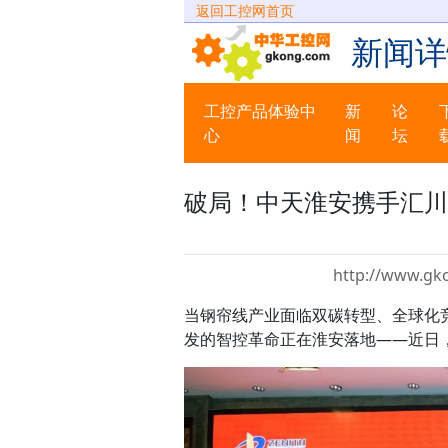
返回工控网首页
新闻详
工控产品体验中
新
论
心
闻
坛
破局！中天淮安携手汇川
http://www.gk
当钢帘线产业面临双碳转型、全球化竞
发的智控革命正在淮安落地——近日