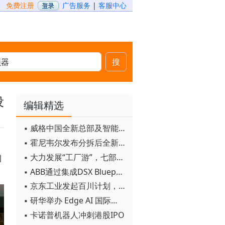
免费注册
广告服务
|
客服中心
搜
设
编辑精选
▪ 威格中国全新总部及智能工厂启用
▪ 霍尼韦尔发布分拆后全新品牌：霍尼韦尔科技与霍尼韦尔航空航天
▪ 大力发展“工厂游”，七部门联合发文！
引
。
▪ ABB通过集成DSX Blueprint AI基础设施，扩大与英伟达的合作
▪ 京东工业发起百川计划， 构建工业大模型新生态
▪ 研华举办 Edge AI 国际论坛
▪ 卡诺普机器人冲刺港股IPO