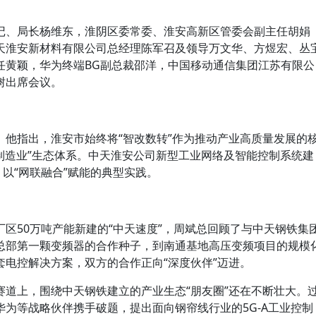
记、局长杨维东，淮阴区委常委、淮安高新区管委会副主任胡娟
天淮安新材料有限公司总经理陈军召及领导万文华、方煜宏、丛
任黄颖，华为终端BG副总裁邵洋，中国移动通信集团江苏有限公
树出席会议。
。他指出，淮安市始终将“智改数转”作为推动产业高质量发展的
制造业”生态体系。中天淮安公司新型工业网络及智能控制系统建
、以“网联融合”赋能的典型实践。
区50万吨产能新建的“中天速度”，周斌总回顾了与中天钢铁集
总部第一颗变频器的合作种子，到南通基地高压变频项目的规模
电控解决方案，双方的合作正向“深度伙伴”迈进。
赛道上，围绕中天钢铁建立的产业生态“朋友圈”还在不断壮大。
为等战略伙伴携手破题，提出面向钢帘线行业的5G-A工业控制