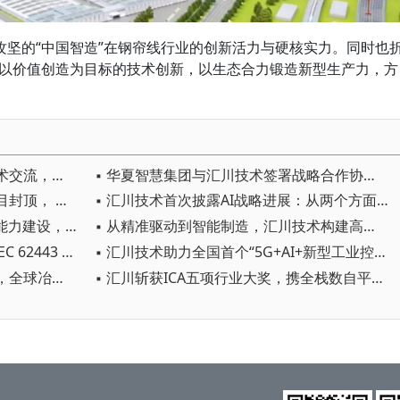
攻坚的“中国智造”在钢帘线行业的创新活力与硬核实力。同时也
持以价值创造为目标的技术创新，以生态合力锻造新型生产力，方
▪ 依必安派特携手汇川技术深化技术交流，共探产业创新未来
▪ 华夏智慧集团与汇川技术签署战略合作协议 携手共拓储能新未来
▪ 汇川技术西部总部及研发中心项目封顶， 西安研产一体化布局再启新程
▪ 汇川技术首次披露AI战略进展：从两个方面推动“AI业务化”落地
▪ 汇川技术：公司积极投入布局AI能力建设，AI与自动化业务的结合为公司发展的核心战略之一
▪ 从精准驱动到智能制造，汇川技术构建高端铝加工全链智控新方案
▪ 汇川SUC智能控制器获TÜV南德IEC 62443 IECEE CB 双认证，共建全球工控网络安全标杆
▪ 汇川技术助力全国首个“5G+AI+新型工业控制”工厂落地，携手生态伙伴共铸智造新标杆
▪ 普锐特与汇川技术首个整线落地，全球冶金供应链迎来中国力量
▪ 汇川斩获ICA五项行业大奖，携全栈数自平台登陆AMTS 2026