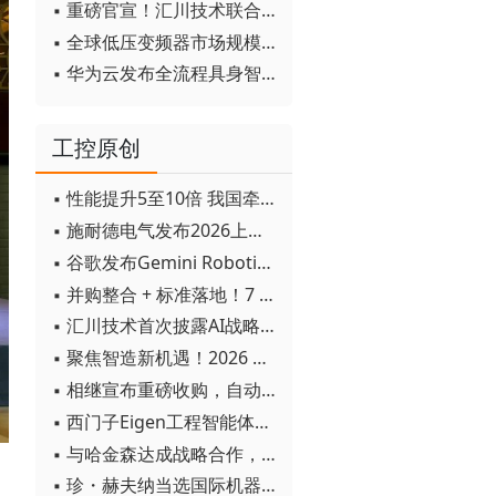
▪ 重磅官宣！汇川技术联合发起 D12 联盟，开创产教融合新范式
▪ 全球低压变频器市场规模2030年将超170亿美元
▪ 华为云发布全流程具身智能开发平台CloudRobo
工控原创
▪ 性能提升5至10倍 我国牵头制定的WiTSnet工业以太网国际标准正式发布
▪ 施耐德电气发布2026上半年可持续发展成绩单 "Impact 2030"路线图开局稳健
▪ 谷歌发布Gemini Robotics 2模型 实现人形机器人全身智能控制突破
▪ 并购整合 + 标准落地！7 月工业自动化产业动态速递
▪ 汇川技术首次披露AI战略进展：从两个方面推动“AI业务化”落地
▪ 聚焦智造新机遇！2026 青岛数字化及智能制造技术论坛圆满落幕
▪ 相继宣布重磅收购，自动化巨头新一轮并购潮剑指何方？
▪ 西门子Eigen工程智能体落地中国，工业AI跨越物理世界“确定性”拐点
▪ 与哈金森达成战略合作，乐聚机器人何以持续获得工业巨头青睐？
▪ 珍・赫夫纳当选国际机器人联合会新任主席