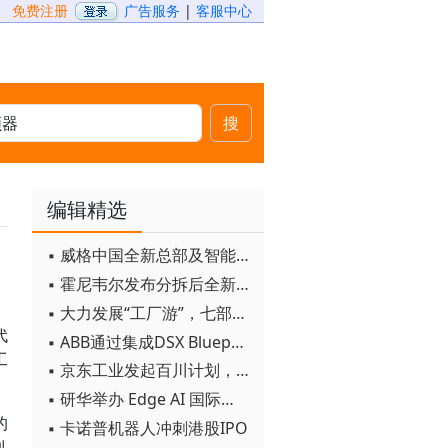
免费注册
广告服务
|
客服中心
搜
编辑精选
▪ 威格中国全新总部及智能工厂启用
▪ 霍尼韦尔发布分拆后全新品牌：霍尼韦尔科技与霍尼韦尔航空航天
，
▪ 大力发展“工厂游”，七部门联合发文！
代
▪ ABB通过集成DSX Blueprint AI基础设施，扩大与英伟达的合作
工
▪ 京东工业发起百川计划， 构建工业大模型新生态
▪ 研华举办 Edge AI 国际论坛
的
▪ 卡诺普机器人冲刺港股IPO
列