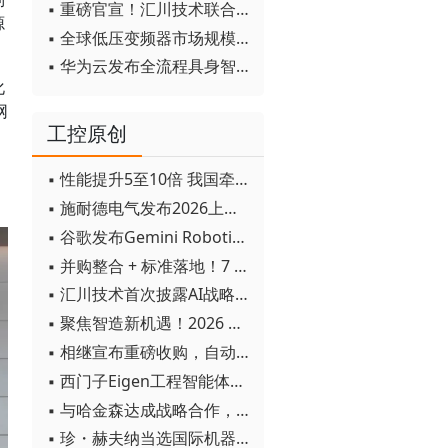
▪ 重磅官宣！汇川技术联合发起 D12 联盟，开创产教融合新范式
源
▪ 全球低压变频器市场规模2030年将超170亿美元
▪ 华为云发布全流程具身智能开发平台CloudRobo
化
网
工控原创
▪ 性能提升5至10倍 我国牵头制定的WiTSnet工业以太网国际标准正式发布
▪ 施耐德电气发布2026上半年可持续发展成绩单 "Impact 2030"路线图开局稳健
▪ 谷歌发布Gemini Robotics 2模型 实现人形机器人全身智能控制突破
▪ 并购整合 + 标准落地！7 月工业自动化产业动态速递
▪ 汇川技术首次披露AI战略进展：从两个方面推动“AI业务化”落地
▪ 聚焦智造新机遇！2026 青岛数字化及智能制造技术论坛圆满落幕
▪ 相继宣布重磅收购，自动化巨头新一轮并购潮剑指何方？
▪ 西门子Eigen工程智能体落地中国，工业AI跨越物理世界“确定性”拐点
▪ 与哈金森达成战略合作，乐聚机器人何以持续获得工业巨头青睐？
▪ 珍・赫夫纳当选国际机器人联合会新任主席