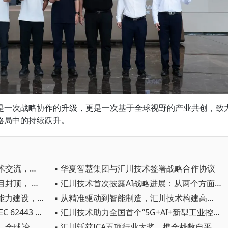
是一次战略协作的升级，更是一次基于全球视野的产业共创，致
格局中的持续跃升。
▪ 依必安派特携手汇川技术深化技术交流，共探产业创新未来
▪ 华夏智慧集团与汇川技术签署战略合作协议
▪ 汇川技术西部总部及研发中心项目封顶， 西安研产一体化布局再启新程
▪ 汇川技术首次披露AI战略进展：从两个方面推动“AI业务化”落地
▪ 汇川技术：公司积极投入布局AI能力建设，AI与自动化业务的结合为公司发展的核心战略之一
▪ 从精准驱动到智能制造，汇川技术构建高端铝加工全链智控新方案
▪ 汇川SUC智能控制器获TÜV南德IEC 62443 IECEE CB 双认证，共建全球工控网络安全标杆
▪ 汇川技术助力全国首个“5G+AI+新型工业控制”工厂落地，携手生态伙伴共铸智造新标杆
▪ 普锐特与汇川技术首个整线落地，全球冶金供应链迎来中国力量
▪ 汇川斩获ICA五项行业大奖，携全栈数自平台登陆AMTS 2026