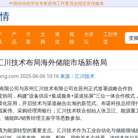
中国自动化学会专家咨询工作委员会指定宣传媒体
情
下
产
方
文
展
视
大讲
工控学
载
品
案
摘
览
频
坛
堂
汇川技术布局海外储能市场新格局
ong.com 2025-06-06 10:16
来源：汇川技术
科技有限公司与苏州汇川技术有限公司在苏州正式签署战略合作协
协同，构建“设备供应+集成服务+渠道拓展”三位一体合作模式
模化应用，开启技术与渠道融合出海的新范式。布诺科技总经理
戴家伟、采购经理周银行；汇川技术联合创始人张卫江、能源重
、储能BU销售经理王振宇等悉数参加。
成为能源转型的重要支点。汇川技术作为工业自动化与储能领域
16GW，涵盖发电、输电、配电、用电等多个场景，连续多年位