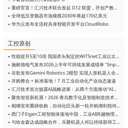
▪ 重磅官宣！汇川技术联合发起 D12 联盟，开创产教融合新范式
▪ 全球低压变频器市场规模2030年将超170亿美元
▪ 华为云发布全流程具身智能开发平台CloudRobo
工控原创
▪ 性能提升5至10倍 我国牵头制定的WiTSnet工业以太网国际标准正式发布
▪ 施耐德电气发布2026上半年可持续发展成绩单 "Impact 2030"路线图开局稳健
▪ 谷歌发布Gemini Robotics 2模型 实现人形机器人全身智能控制突破
▪ 并购整合 + 标准落地！7 月工业自动化产业动态速递
▪ 汇川技术首次披露AI战略进展：从两个方面推动“AI业务化”落地
▪ 聚焦智造新机遇！2026 青岛数字化及智能制造技术论坛圆满落幕
▪ 相继宣布重磅收购，自动化巨头新一轮并购潮剑指何方？
▪ 西门子Eigen工程智能体落地中国，工业AI跨越物理世界“确定性”拐点
▪ 与哈金森达成战略合作，乐聚机器人何以持续获得工业巨头青睐？