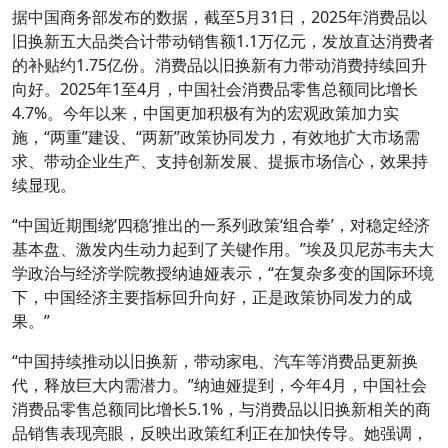
据中国商务部发布的数据，截至5月31日，2025年消费品以
旧换新五大品类合计带动销售额1.1万亿元，发放直达消费者
的补贴约1.75亿份。消费品以旧换新有力带动消费持续回升
向好。2025年1至4月，中国社会消费品零售总额同比增长
4.7%。今年以来，中国更加积极有为的宏观政策加力实
施，“两重”建设、“两新”政策协同发力，有效地扩大市场需
求、带动企业生产、支持创新发展、提振市场信心，效果持
续显现。
“中国近期围绕‘四稳’推出的一系列政策‘组合拳’，对稳定经济
基本盘、激发内生动力起到了关键作用。”埃及贝尼苏韦夫大
学政治与经济学院教授纳迪娅表示，“在复杂多变的国际环境
下，中国经济主要指标回升向好，正是政策协同发力的成
果。”
“中国持续推动以旧换新，带动家电、汽车等消费品更新换
代，释放巨大内需潜力。”纳迪娅提到，今年4月，中国社会
消费品零售总额同比增长5.1%，与消费品以旧换新相关的商
品销售表现亮眼，反映出政策红利正在加快传导。她强调，