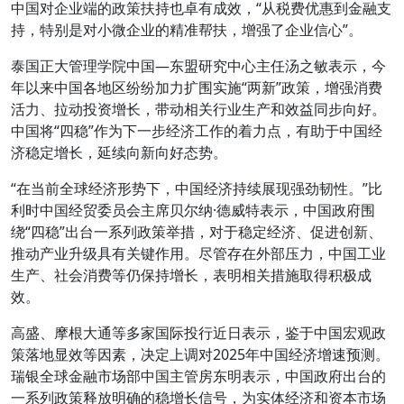
中国对企业端的政策扶持也卓有成效，“从税费优惠到金融支
持，特别是对小微企业的精准帮扶，增强了企业信心”。
泰国正大管理学院中国—东盟研究中心主任汤之敏表示，今
年以来中国各地区纷纷加力扩围实施“两新”政策，增强消费
活力、拉动投资增长，带动相关行业生产和效益同步向好。
中国将“四稳”作为下一步经济工作的着力点，有助于中国经
济稳定增长，延续向新向好态势。
“在当前全球经济形势下，中国经济持续展现强劲韧性。”比
利时中国经贸委员会主席贝尔纳·德威特表示，中国政府围
绕“四稳”出台一系列政策举措，对于稳定经济、促进创新、
推动产业升级具有关键作用。尽管存在外部压力，中国工业
生产、社会消费等仍保持增长，表明相关措施取得积极成
效。
高盛、摩根大通等多家国际投行近日表示，鉴于中国宏观政
策落地显效等因素，决定上调对2025年中国经济增速预测。
瑞银全球金融市场部中国主管房东明表示，中国政府出台的
一系列政策释放明确的稳增长信号，为实体经济和资本市场